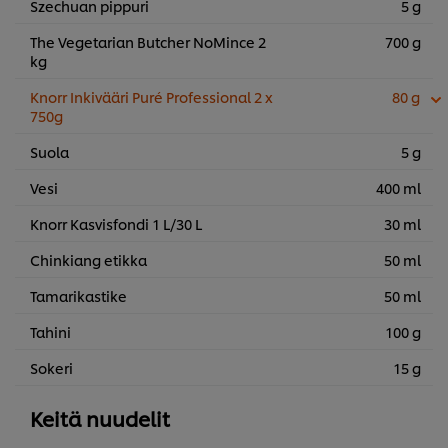
Szechuan pippuri
5 g
The Vegetarian Butcher NoMince 2
700 g
kg
Knorr Inkivääri Puré Professional 2 x
80 g
750g
Suola
5 g
Vesi
400 ml
Knorr Kasvisfondi 1 L/30 L
30 ml
Chinkiang etikka
50 ml
Tamarikastike
50 ml
Tahini
100 g
Sokeri
15 g
Keitä nuudelit