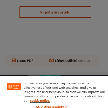
Kirjoita arvostelu
Lataa PDF
Lähetä sähköpostilla
Welcome! We use cookies - Cookies tell us which parts of
our websites you visited, help us measure the
effectiveness of ads and web searches, and give us
insights into user behaviour, so that we can improve our
communications and products. Learn more about this in
our
cookie notice.
Muokkaa asetuksia