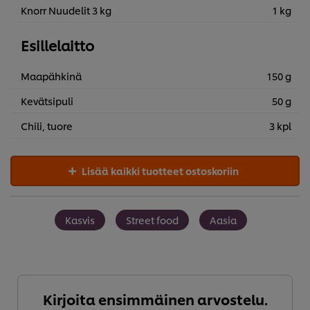
Knorr Nuudelit 3 kg
1 kg
Esillelaitto
Maapähkinä
150 g
Kevätsipuli
50 g
Chili, tuore
3 kpl
Lisää kaikki tuotteet ostoskoriin
Kasvis
Street food
Aasia
Kirjoita ensimmäinen arvostelu.