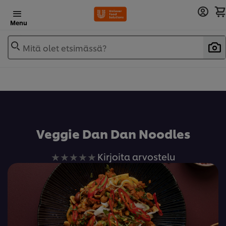
Menu
Mitä olet etsimässä?
Lisää reseptikirjaan
Veggie Dan Dan Noodles
Ei
Kirjoita arvostelu
arvioita
tälle
recipe