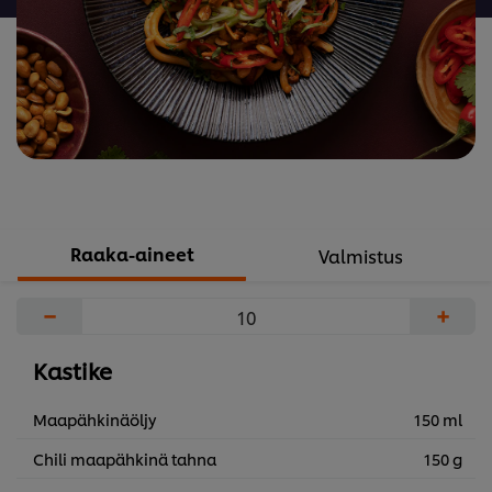
Raaka-aineet
Valmistus
−
+
Kastike
Maapähkinäöljy
150 ml
Chili maapähkinä tahna
150 g