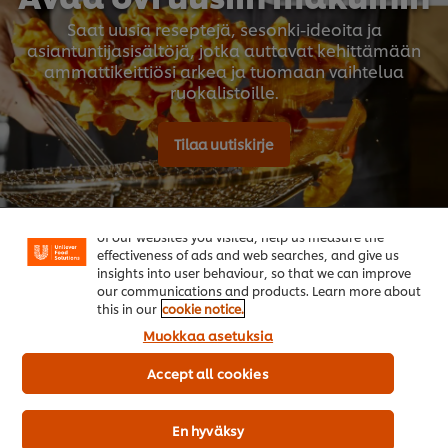
Saat uusia reseptejä, sesonki-ideoita ja
asiantuntijasisältöjä, jotka auttavat kehittämään
ammattikeittiösi arkea ja tuomaan vaihtelua
ruokalistoille.
Tilaa uutiskirje
Welcome! We use cookies - Cookies tell us which parts
of our websites you visited, help us measure the
effectiveness of ads and web searches, and give us
insights into user behaviour, so that we can improve
our communications and products. Learn more about
this in our
cookie notice.
Muokkaa asetuksia
Aloita suosikkibrändistäsi
Accept all cookies
Knorr Professional
Hel
En hyväksy