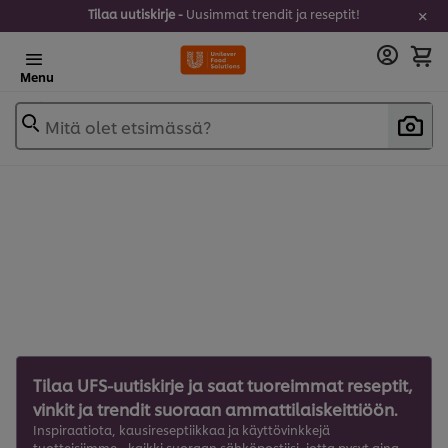
Tilaa uutiskirje -
Uusimmat trendit ja reseptit!
Menu
Mitä olet etsimässä?
Tilaa UFS-uutiskirje ja saat tuoreimmat reseptit,
vinkit ja trendit suoraan ammattilaiskeittiöön.
Inspiraatiota, kausireseptiikkaa ja käyttövinkkejä
tuotteisiimme - kaikki suoraan sähköpostiisi, jotta pysyt aina