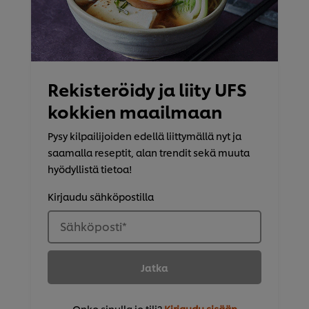
Rekisteröidy ja liity UFS
kokkien maailmaan
Pysy kilpailijoiden edellä liittymällä nyt ja
saamalla reseptit, alan trendit sekä muuta
hyödyllistä tietoa!
Kirjaudu sähköpostilla
Sähköposti
*
Jatka
Onko sinulla jo tili?
Kirjaudu sisään