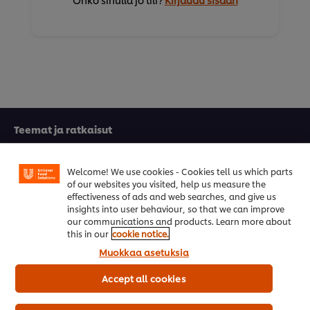
Teemat ja ratkaisut
Koulutus
Welcome! We use cookies - Cookies tell us which parts
of our websites you visited, help us measure the
Reseptit
effectiveness of ads and web searches, and give us
insights into user behaviour, so that we can improve
Tuotteet
our communications and products. Learn more about
this in our
cookie notice.
Kestävä kehitys
Muokkaa asetuksia
UFS TV
Accept all cookies
Ota yhteyttä