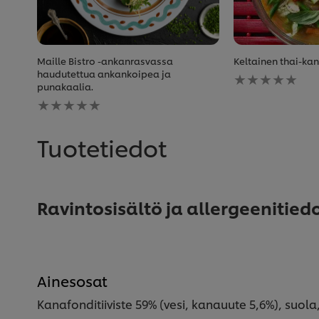
Maille Bistro -ankanrasvassa
Keltainen thai-kan
Ei
haudutettua ankankoipea ja
arvioita
punakaalia.
Ei
tälle
arvioita
recipe
tälle
recipe
Tuotetiedot
Ravintosisältö ja allergeenitied
Ainesosat
Kanafonditiiviste 59% (vesi, kanauute 5,6%), suo