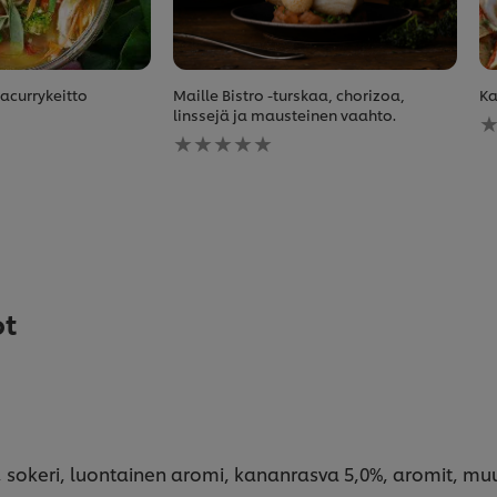
acurrykeitto
Maille Bistro -turskaa, chorizoa,
Ka
Ei
linssejä ja mausteinen vaahto.
Ei
a
arvioita
tä
tälle
r
recipe
ot
la, sokeri, luontainen aromi, kananrasva 5,0%, aromit, m