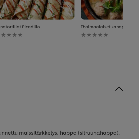
natortillat Picadillo
Thaimaalaiset kanapullat 
Ei
rvioita
arvioita
lle
tälle
ecipe
recipe
uunnettu maissitärkkelys, happo (sitruunahappo).