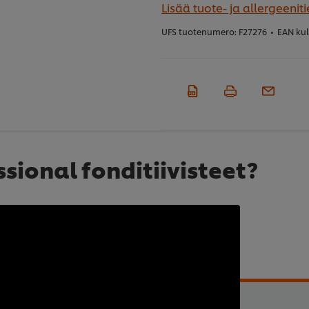
Lisää tuote- ja allergeeniti
UFS tuotenumero:
F27276
•
EAN kul
ssional fonditiivisteet?