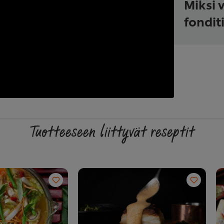
Miksi 
fondit
Tuotteeseen liittyvät reseptit