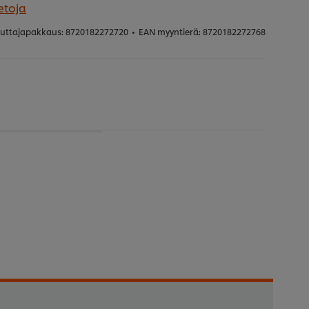
etoja
uttajapakkaus:
8720182272720
•
EAN myyntierä:
8720182272768