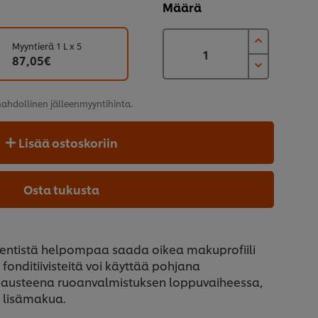
Määrä
Myyntierä 1 L x 5
87,05€
n mahdollinen
jälleenmyyntihinta.
Lisää ostoskoriin
Osta tukusta
n entistä helpompaa saada oikea makuprofiili
 fonditiivisteitä voi käyttää pohjana
mausteena ruoanvalmistuksen loppuvaiheessa,
 lisämakua.