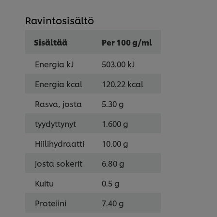
Ravintosisältö
Sisältää
Per 100 g/ml
Energia kJ
503.00 kJ
Energia kcal
120.22 kcal
Rasva, josta
5.30 g
tyydyttynyt
1.600 g
Hiilihydraatti
10.00 g
josta sokerit
6.80 g
Kuitu
0.5 g
Proteiini
7.40 g