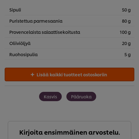
Sipuli
50 g
Puristettua parmesaania
80 g
Provencelaista salaattisekoitusta
100 g
Oliiviöljyä
20 g
Ruohosipulia
5 g
Lisää kaikki tuotteet ostoskoriin
Kasvis
Pääruoka
Kirjoita ensimmäinen arvostelu.