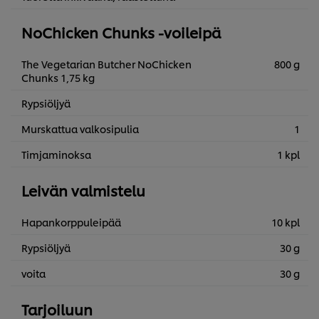
NoChicken Chunks -voileipä
The Vegetarian Butcher NoChicken
800 g
Chunks 1,75 kg
Rypsiöljyä
Murskattua valkosipulia
1
Timjaminoksa
1 kpl
Leivän valmistelu
Hapankorppuleipää
10 kpl
Rypsiöljyä
30 g
voita
30 g
Tarjoiluun