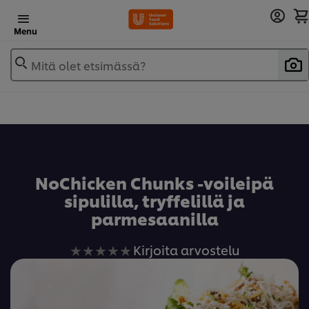
Menu
Mitä olet etsimässä?
Lisää reseptikirjaan
NoChicken Chunks -voileipä
sipulilla, tryffelillä ja
parmesaanilla
Ei
Kirjoita arvostelu
arvioita
tälle
recipe