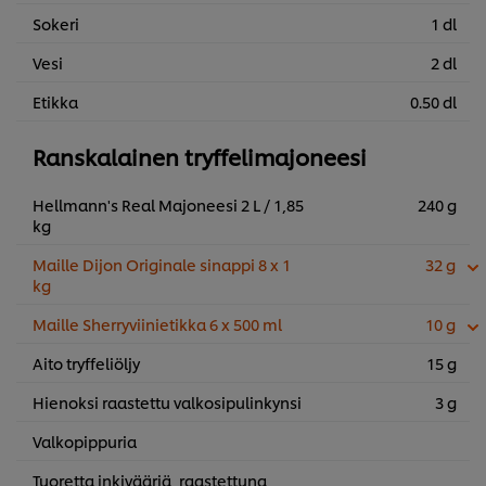
Sokeri
1 dl
Vesi
2 dl
Etikka
0.50 dl
Ranskalainen tryffelimajoneesi
Hellmann's Real Majoneesi 2 L / 1,85
240 g
kg
Maille Dijon Originale sinappi 8 x 1
32 g
kg
Maille Sherryviinietikka 6 x 500 ml
10 g
Aito tryffeliöljy
15 g
Hienoksi raastettu valkosipulinkynsi
3 g
Valkopippuria
Tuoretta inkivääriä, raastettuna