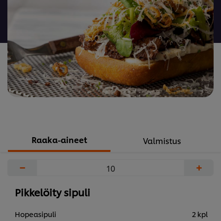
Raaka-aineet
Valmistus
−
+
Pikkelöity sipuli
Hopeasipuli
2 kpl