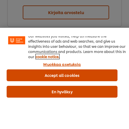
Kirjoita arvostelu
Welcome! We use cookies - Cookies tell us which parts of
our websites you visited, help us measure the
effectiveness of ads and web searches, and give us
insights into user behaviour, so that we can improve our
communications and products. Learn more about this in
our
cookie notice.
Muokkaa asetuksia
Lataa PDF
Lähetä sähköpostilla
Accept all cookies
En hyväksy