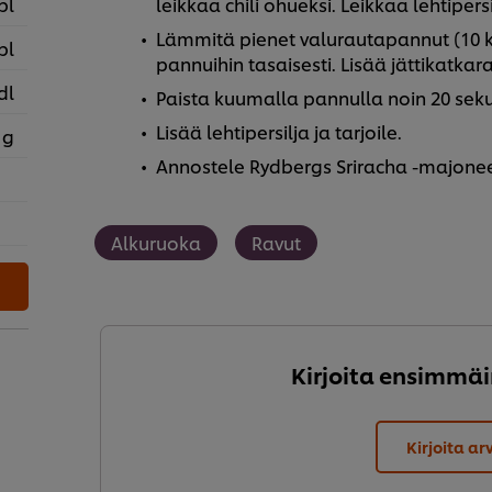
pl
leikkaa chili ohueksi. Leikkaa lehtipersi
Lämmitä pienet valurautapannut (10 kpl)
pl
pannuihin tasaisesti. Lisää jättikatkar
dl
Paista kuumalla pannulla noin 20 seku
Lisää lehtipersilja ja tarjoile.
 g
Annostele Rydbergs Sriracha -majonee
Alkuruoka
Ravut
Kirjoita ensimmäi
Kirjoita ar