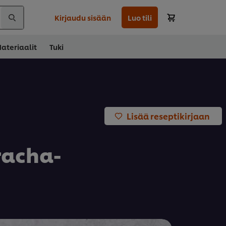
Kirjaudu sisään
Luo tili
ateriaalit
Tuki
Lisää reseptikirjaan
racha-