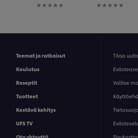
Ei
Ei
arvioita
arvioita
tälle
tälle
recipe
recipe
Teemat ja ratkaisut
Tilaa uutis
Koulutus
Evästease
Reseptit
Valitse m
Tuotteet
Käyttöeh
Kestävä kehitys
Tietosuoj
UFS TV
Evästesel
Ota yhteyttä
Sivukartta