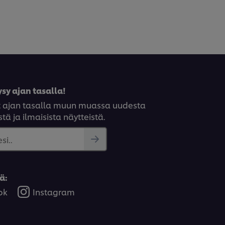
sy ajan tasalla!
syt ajan tasalla muun muassa uudesta
tä ja ilmaisista näytteistä.
si..
ä:
ok
Instagram