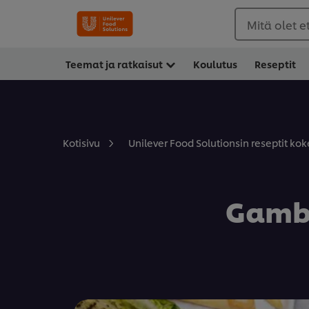
Mitä olet 
Teemat ja ratkaisut
Koulutus
Reseptit
Kotisivu
Unilever Food Solutionsin reseptit koke
Gamba