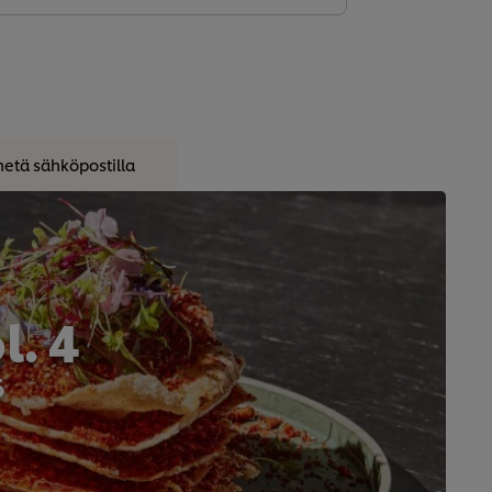
hetä sähköpostilla
. 4
6