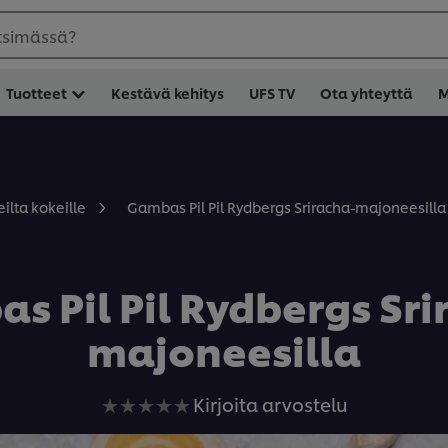
etsimässä?
Tuotteet
Kestävä kehitys
UFS TV
Ota yhteyttä
M
Gambas Pil Pil Rydbergs Sriracha-majoneesilla
ilta kokeille
s Pil Pil Rydbergs Sri
majoneesilla
Ei
Kirjoita arvostelu
arvioita