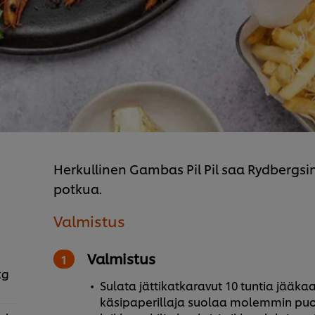
Herkullinen Gambas Pil Pil saa Rydbergsi
potkua.
Valmistus
Valmistus
kg
Sulata jättikatkaravut 10 tuntia jääkaa
käsipaperillaja suolaa molemmin puolin