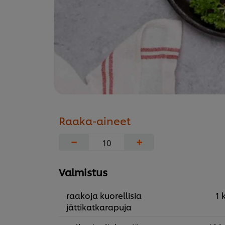
Raaka-aineet
−
+
Valmistus
raakoja kuorellisia
1 
jättikatkarapuja