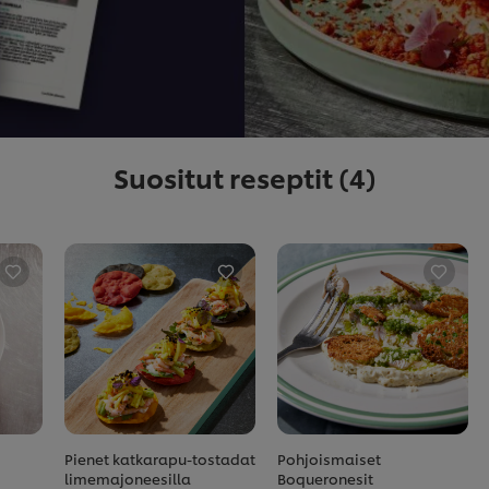
Suositut reseptit
(4)
Pienet katkarapu-tostadat
Pohjoismaiset
limemajoneesilla
Boqueronesit