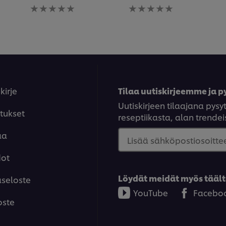
Ei
Ei
arvioita
arvioita
tälle
tälle
recipe
recipe
kirje
Tilaa uutiskirjeemme ja py
Uutiskirjeen tilaajana py
tukset
reseptiikasta, alan trendeis
aa
Lisää sähköpostiosoittee
dot
Löydät meidät myös täält
aseloste
YouTube
Facebo
oste