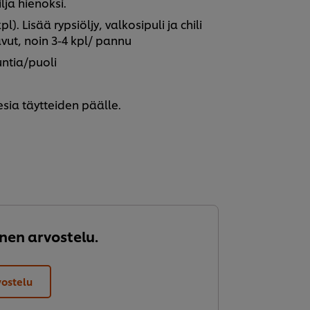
lja hienoksi.
. Lisää rypsiöljy, valkosipuli ja chili
avut, noin 3-4 kpl/ pannu
ntia/puoli
sia täytteiden päälle.
nen arvostelu.
vostelu