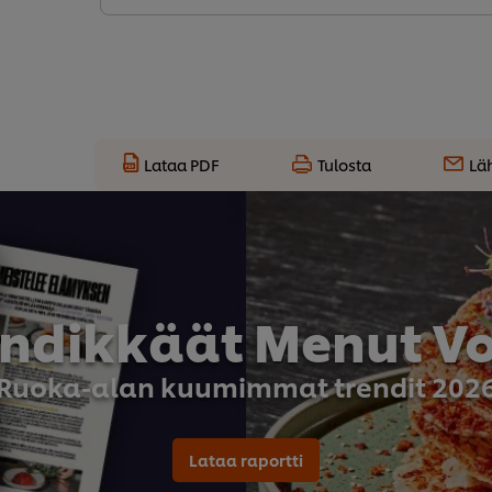
Lataa PDF
Tulosta
Lä
endikkäät Menut Vol
Ruoka-alan kuumimmat trendit 202
Lataa raportti