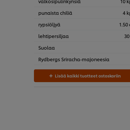
valkosipulinkynsiä
10 k
punaista chiliä
4 k
rypsiöljyä
1.50 
lehtipersiljaa
30
Suolaa
Rydbergs Sriracha-majoneesia
Lisää kaikki tuotteet ostoskoriin