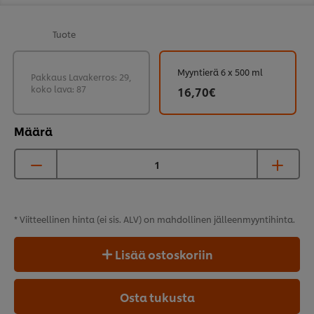
Tuote
Myyntierä 6 x 500 ml
Pakkaus Lavakerros: 29,
koko lava: 87
16,70€
Määrä
* Viitteellinen hinta (ei sis. ALV) on mahdollinen
jälleenmyyntihinta.
Lisää ostoskoriin
Osta tukusta