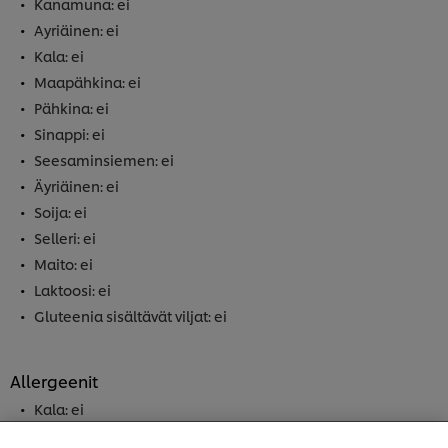
Kanamuna: ei
Ayriäinen: ei
Kala: ei
Maapähkina: ei
Pähkina: ei
Sinappi: ei
Seesaminsiemen: ei
Äyriäinen: ei
Soija: ei
Selleri: ei
Maito: ei
Laktoosi: ei
Gluteenia sisältävät viljat: ei
Allergeenit
Kala: ei
Welcome! We use cookies - Cookies tell us which parts
Pähkinä: ei