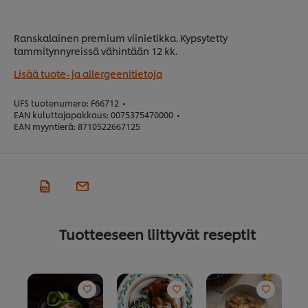
Ranskalainen premium viinietikka. Kypsytetty
tammitynnyreissä vähintään 12 kk.
Lisää tuote- ja allergeenitietoja
UFS tuotenumero:
F66712
•
EAN kuluttajapakkaus:
0075375470000
•
EAN myyntierä:
8710522667125
Tuotteeseen liittyvät reseptit