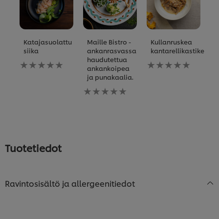
Katajasuolattu
Maille Bistro -
Kullanruskea
A
siika
ankanrasvassa
kantarellikastike
P
haudutettua
Ei
Ei
Ei
ankankoipea
arvioita
arvioita
ar
ja punakaalia.
tälle
tälle
tä
recipe
Ei
recipe
re
arvioita
tälle
recipe
Tuotetiedot
Ravintosisältö ja allergeenitiedot