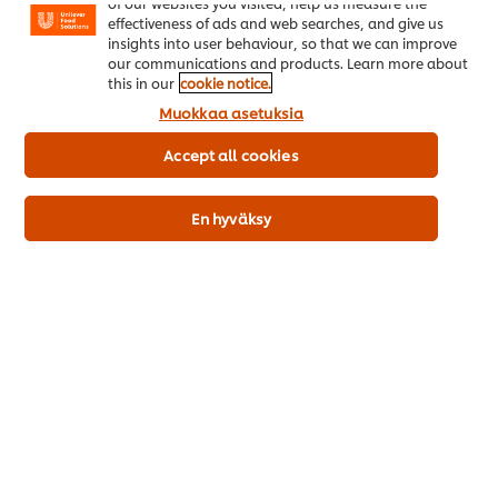
of our websites you visited, help us measure the
Selleri: ei
effectiveness of ads and web searches, and give us
Äyriäinen: ei
insights into user behaviour, so that we can improve
our communications and products. Learn more about
Sinappi: ei
this in our
cookie notice.
Seesaminsiemen: ei
Muokkaa asetuksia
Laktoosi: ei
Accept all cookies
Maapähkinä: ei
Maito/maitoproteiini: ei
Kananmuna: ei
En hyväksy
Soija: ei
Gluteenia sisältävät viljat: ei
Gluteeni: ei
Tuotekuvaus