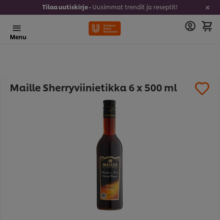
Tilaa uutiskirje -
Uusimmat trendit ja reseptit!
Menu
Maille Sherryviinietikka 6 x 500 ml