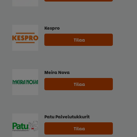
Kespro
Tilaa
Meira Nova
Tilaa
Patu Palvelutukkurit
Tilaa