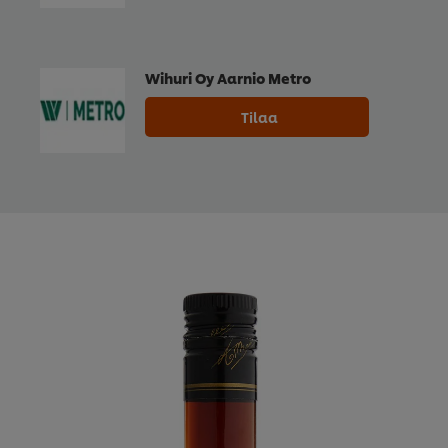
Wihuri Oy Aarnio Metro
Tilaa