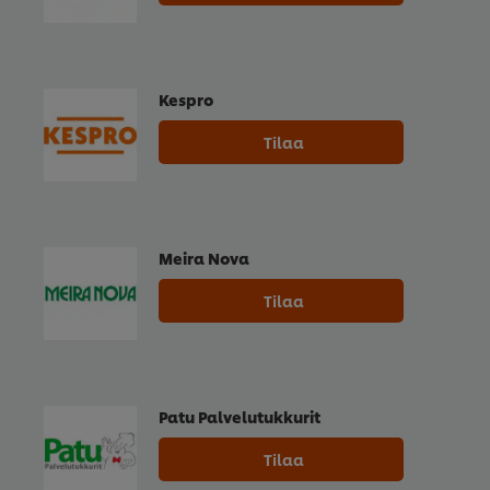
Kespro
Tilaa
Meira Nova
Tilaa
Patu Palvelutukkurit
Tilaa