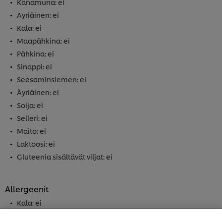
Kanamuna: ei
Ayriäinen: ei
Kala: ei
Maapähkina: ei
Pähkina: ei
Sinappi: ei
Seesaminsiemen: ei
Äyriäinen: ei
Soija: ei
Selleri: ei
Maito: ei
Laktoosi: ei
Gluteenia sisältävät viljat: ei
Allergeenit
Kala: ei
Welcome! We use cookies - Cookies tell us which parts
Pähkinä: ei