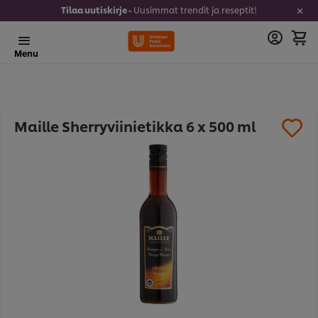
Tilaa uutiskirje -
Uusimmat trendit ja reseptit!
Menu
Maille Sherryviinietikka 6 x 500 ml