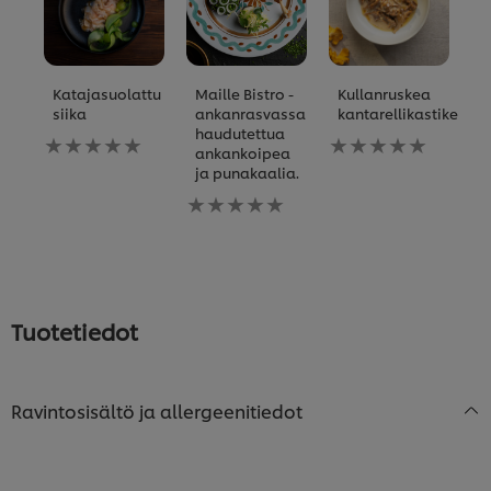
Katajasuolattu
Maille Bistro -
Kullanruskea
A
siika
ankanrasvassa
kantarellikastike
P
haudutettua
Ei
Ei
Ei
ankankoipea
arvioita
arvioita
ar
ja punakaalia.
tälle
tälle
tä
recipe
Ei
recipe
re
arvioita
tälle
recipe
Tuotetiedot
Ravintosisältö ja allergeenitiedot