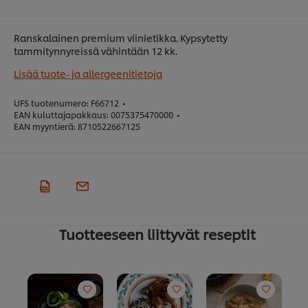
Ranskalainen premium viinietikka. Kypsytetty
tammitynnyreissä vähintään 12 kk.
Lisää tuote- ja allergeenitietoja
UFS tuotenumero:
F66712
•
EAN kuluttajapakkaus:
0075375470000
•
EAN myyntierä:
8710522667125
Tuotteeseen liittyvät reseptit