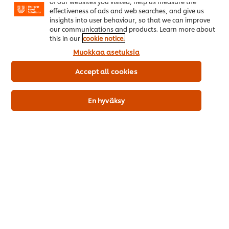
of our websites you visited, help us measure the
Selleri: ei
effectiveness of ads and web searches, and give us
Äyriäinen: ei
insights into user behaviour, so that we can improve
our communications and products. Learn more about
Sinappi: ei
this in our
cookie notice.
Seesaminsiemen: ei
Muokkaa asetuksia
Laktoosi: ei
Accept all cookies
Maapähkinä: ei
Maito/maitoproteiini: ei
Kananmuna: ei
En hyväksy
Soija: ei
Gluteenia sisältävät viljat: ei
Gluteeni: ei
Tuotekuvaus