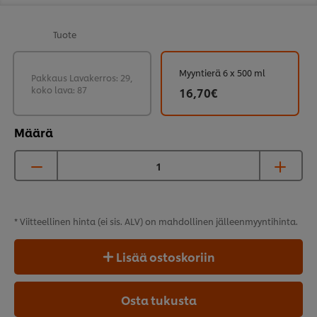
Tuote
Myyntierä 6 x 500 ml
Pakkaus Lavakerros: 29,
koko lava: 87
16,70€
Määrä
* Viitteellinen hinta (ei sis. ALV) on mahdollinen
jälleenmyyntihinta.
Lisää ostoskoriin
Osta tukusta