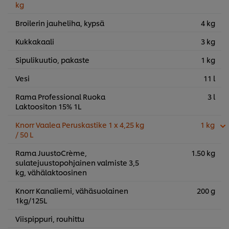
kg
Broilerin jauheliha, kypsä
4 kg
Kukkakaali
3 kg
Sipulikuutio, pakaste
1 kg
Vesi
11 l
Rama Professional Ruoka
3 l
Laktoositon 15% 1L
Knorr Vaalea Peruskastike 1 x 4,25 kg
1 kg
/ 50 L
Rama JuustoCrème,
1.50 kg
sulatejuustopohjainen valmiste 3,5
kg, vähälaktoosinen
Knorr Kanaliemi, vähäsuolainen
200 g
1kg/125L
Viispippuri, rouhittu