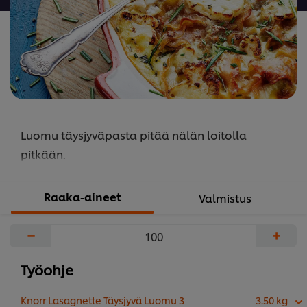
Luomu täysjyväpasta pitää nälän loitolla
pitkään.
Raaka-aineet
Valmistus
−
+
Työohje
Knorr Lasagnette Täysjyvä Luomu 3
3.50 kg