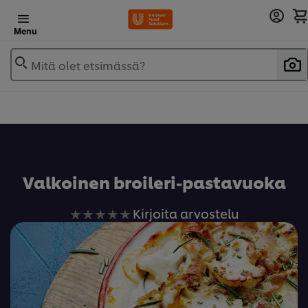
Menu
Mitä olet etsimässä?
Lisää reseptikirjaan
Valkoinen broileri-pastavuoka
Ei
Kirjoita arvostelu
arvioita
tälle
recipe