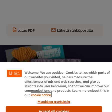
Lataa PDF
Lähetä sähköpostilla
Welcome! We use cookies - Cookies tell us which parts of
our websites you visited, help us measure the
Trendikkäät Menut Vol. 4
effectiveness of ads and web searches, and give us
insights into user behaviour, so that we can improve our
Ruoka-alan kuumimmat trendit 2026
communications and products. Learn more about this in
our
cookie notice.
Muokkaa asetuksia
Lataa raportti
Accept all cookies