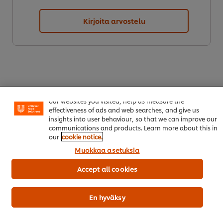
Kirjoita arvostelu
Welcome! We use cookies - Cookies tell us which parts of
our websites you visited, help us measure the
effectiveness of ads and web searches, and give us
insights into user behaviour, so that we can improve our
Lataa PDF
Lähetä sähköpostilla
communications and products. Learn more about this in
our
cookie notice.
Muokkaa asetuksia
Accept all cookies
En hyväksy