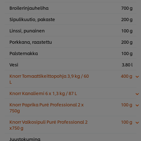
Broilerinjauheliha
700 g
Sipulikuutio, pakaste
200 g
Linssi, punainen
100 g
Porkkana, raastettu
200 g
Palsternakka
100 g
Vesi
3.80 l
Knorr Tomaattikeittopohja 3,9 kg / 60
400 g
L
Knorr Kanaliemi 6 x 1,3 kg / 87 L
Knorr Paprika Puré Professional 2 x
100 g
750g
Knorr Valkosipuli Puré Professional 2
100 g
x750 g
Juustokumina