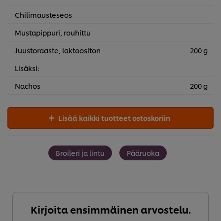
Chilimausteseos
Mustapippuri, rouhittu
Juustoraaste, laktoositon
200 g
Lisäksi:
Nachos
200 g
Lisää kaikki tuotteet ostoskoriin
Broileri ja lintu
Pääruoka
Kirjoita ensimmäinen arvostelu.