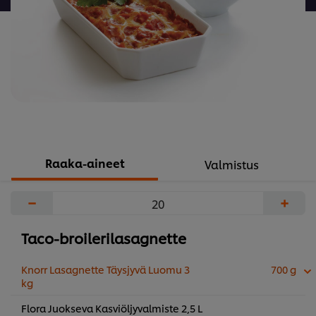
Raaka-aineet
Valmistus
−
+
Taco-broilerilasagnette
Knorr Lasagnette Täysjyvä Luomu 3
700 g
kg
Flora Juokseva Kasviöljyvalmiste 2,5 L