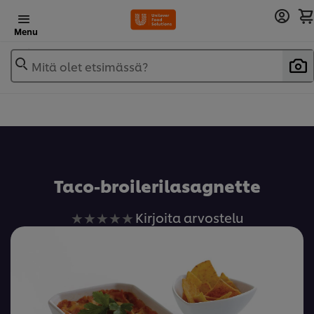
Menu
Mitä olet etsimässä?
Lisää reseptikirjaan
Taco-broilerilasagnette
Ei
Kirjoita arvostelu
arvioita
tälle
recipe