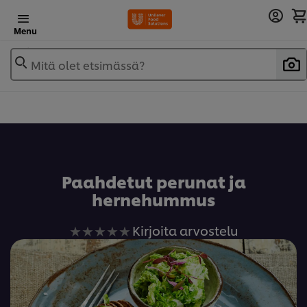
Menu
Mitä olet etsimässä?
Lisää reseptikirjaan
Paahdetut perunat ja
hernehummus
Ei
Kirjoita arvostelu
arvioita
tälle
recipe