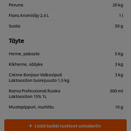
Peruna
20 kg
Flora Aromiöljy 2,4 L
1 l
Suola
50 g
Täyte
Herne, pakaste
5 kg
Kikherne, säilyke
3 kg
Crème Bonjour Valkosipuli
3 kg
Laktoositon tuorejuusto 1,5 kg
Rama Professional Ruoka
500 ml
Laktoositon 15% 1L
Mustapippuri, rouhittu
10 g
Lisää kaikki tuotteet ostoskoriin