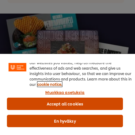
Trendikkäät Menut Vol. 4
Welcome! We use cookies - Cookies tell us which parts of
our websites you visited, help us measure the
effectiveness of ads and web searches, and give us
Ruoka-alan kuumimmat trendit 2026
insights into user behaviour, so that we can improve our
communications and products. Learn more about this in
Lataa raportti
our
cookie notice.
Muokkaa asetuksia
Accept all cookies
En hyväksy