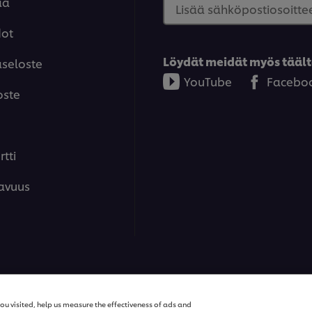
aa
Lisää sähköpostiosoittee
dot
Löydät meidät myös täält
aseloste
YouTube
Facebo
oste
tti
avuus
ions | Kaikki oikeudet pidätetään
ou visited, help us measure the effectiveness of ads and