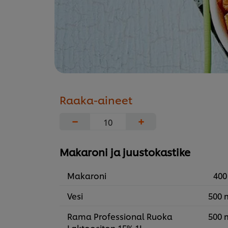
Raaka-aineet
−
+
Makaroni ja juustokastike
Makaroni
400
Vesi
500 
Rama Professional Ruoka
500 
Laktoositon 15% 1L