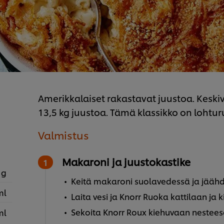
Amerikkalaiset rakastavat juustoa. Keski
13,5 kg juustoa. Tämä klassikko on loht
Valmistus
Makaroni ja juustokastike
 g
Keitä makaroni suolavedessä ja jäähd
ml
Laita vesi ja Knorr Ruoka kattilaan ja 
Sekoita Knorr Roux kiehuvaan nesteese
ml