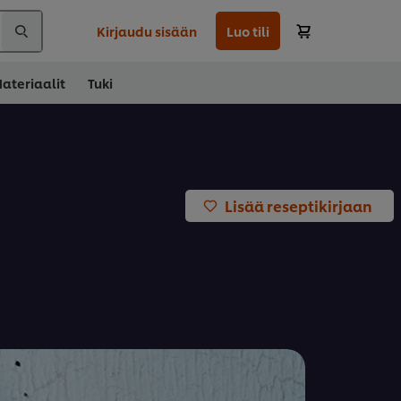
Kirjaudu sisään
Luo tili
ateriaalit
Tuki
Lisää reseptikirjaan