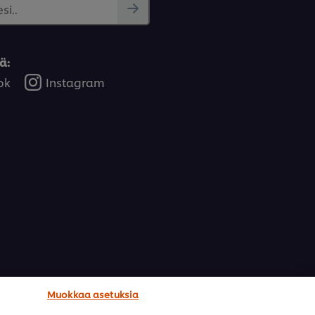
si..
ä:
ok
Instagram
Muokkaa asetuksia