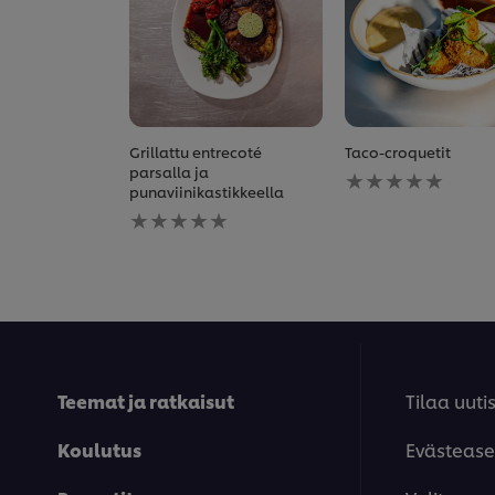
Grillattu entrecoté
Taco-croquetit
Ei
parsalla ja
arvioita
punaviinikastikkeella
Ei
tälle
arvioita
recipe
tälle
recipe
Teemat ja ratkaisut
Tilaa uutis
Koulutus
Evästease