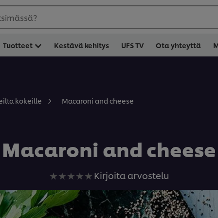
etsimässä?
Tuotteet
Kestävä kehitys
UFS TV
Ota yhteyttä
M
Macaroni and cheese
ilta kokeille
Macaroni and cheese
Ei
Kirjoita arvostelu
arvioita
tälle
recipe