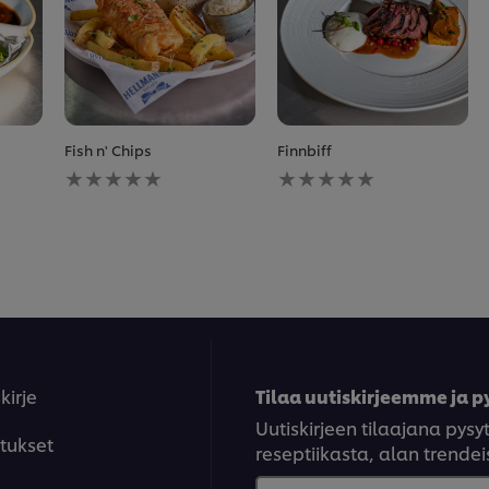
Fish n' Chips
Finnbiff
Ei
Ei
arvioita
arvioita
tälle
tälle
recipe
recipe
kirje
Tilaa uutiskirjeemme ja py
Uutiskirjeen tilaajana py
tukset
reseptiikasta, alan trendeis