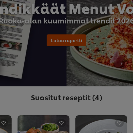
endikkäät Menut Vol
Ruoka-alan kuumimmat trendit 202
Lataa raportti
Suositut reseptit
(4)