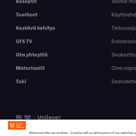
Reseptit
Valitse m
Tuotteet
Käyttöeh
Kestävä kehitys
Tietosuoj
UFS TV
Evästesel
Ota yhteyttä
Sivukartta
Materiaalit
Oiva-rapor
Tuki
Saavutett
© 2026 Unilever Food Solut
Welcome! We use cookies - Cookies tell us which parts of our websites y