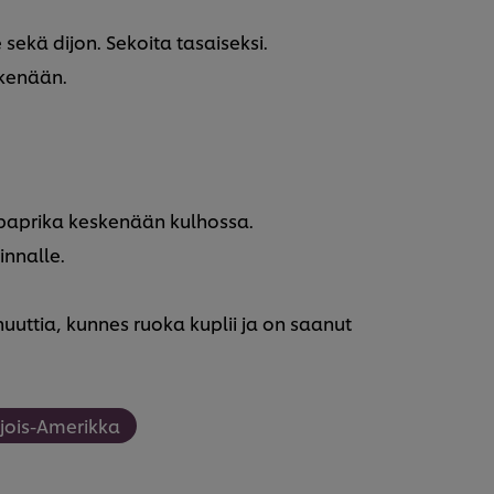
 sekä dijon. Sekoita tasaiseksi.
skenään.
 paprika keskenään kulhossa.
innalle.
nuuttia, kunnes ruoka kuplii ja on saanut
jois-Amerikka