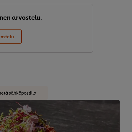
nen arvostelu.
vostelu
hetä sähköpostilla