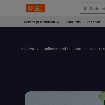
Mitä olet 
Teemat ja ratkaisut
Koulutus
Reseptit
Kotisivu
Unilever Food Solutionsin reseptit koke