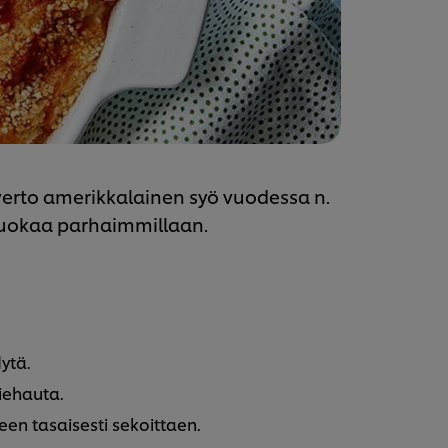
verto amerikkalainen syö vuodessa n.
uruokaa parhaimmillaan.
ytä.
kiehauta.
en tasaisesti sekoittaen.