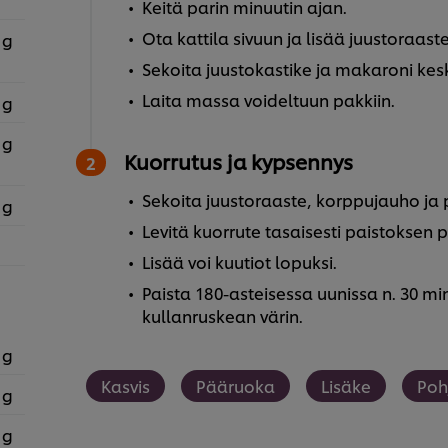
Keitä parin minuutin ajan.
Ota kattila sivuun ja lisää juustoraaste
 g
Sekoita juustokastike ja makaroni ke
Laita massa voideltuun pakkiin.
 g
 g
Kuorrutus ja kypsennys
Sekoita juustoraaste, korppujauho ja
 g
Levitä kuorrute tasaisesti paistoksen p
Lisää voi kuutiot lopuksi.
Paista 180-asteisessa uunissa n. 30 mi
kullanruskean värin.
 g
Kasvis
Pääruoka
Lisäke
Poh
 g
 g