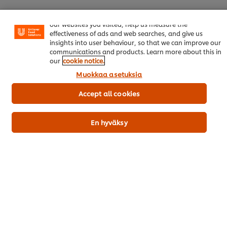
Welcome! We use cookies - Cookies tell us which parts of
Lataa PDF
Lähetä sähköpostilla
our websites you visited, help us measure the
effectiveness of ads and web searches, and give us
insights into user behaviour, so that we can improve our
communications and products. Learn more about this in
our
cookie notice.
Muokkaa asetuksia
Accept all cookies
En hyväksy
Trendikkäät Menut Vol. 4
Ruoka-alan kuumimmat trendit 2026
Lataa raportti