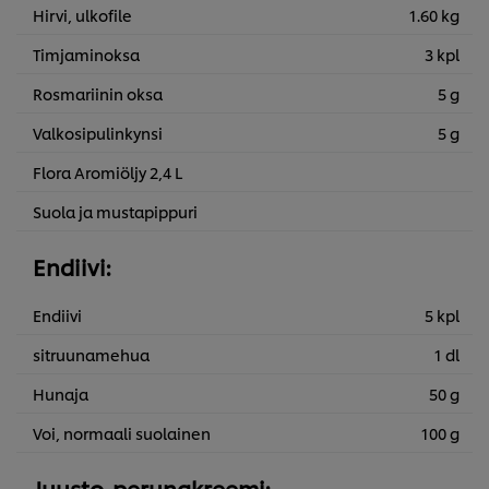
Hirvi, ulkofile
1.60 kg
Timjaminoksa
3 kpl
Rosmariinin oksa
5 g
Valkosipulinkynsi
5 g
Flora Aromiöljy 2,4 L
Suola ja mustapippuri
Endiivi:
Endiivi
5 kpl
sitruunamehua
1 dl
Hunaja
50 g
Voi, normaali suolainen
100 g
Juusto-perunakreemi: