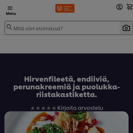
Menu
Mitä olet etsimässä?
Lisää reseptikirjaan
Hirvenfileetä, endiiviä,
perunakreemiä ja puolukka-
riistakastiketta.
Ei
Kirjoita arvostelu
arvioita
tälle
recipe