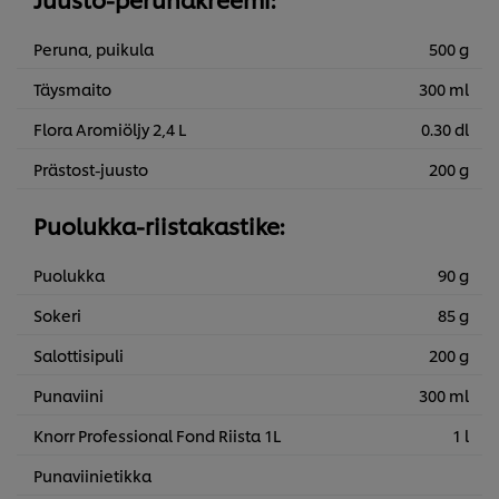
Peruna, puikula
500 g
Täysmaito
300 ml
Flora Aromiöljy 2,4 L
0.30 dl
Prästost-juusto
200 g
Puolukka-riistakastike:
Puolukka
90 g
Sokeri
85 g
Salottisipuli
200 g
Punaviini
300 ml
Knorr Professional Fond Riista 1L
1 l
Punaviinietikka