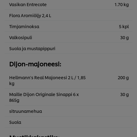
Vasikan Entrecote
1.70 kg
Flora Aromiöljy 2,4 L
Timjaminoksa
5 kpl
Valkosipuli
30 g
Suola ja mustapippuri
Dijon-majoneesi:
Hellmann's Real Majoneesi 2 L / 1,85
200 g
kg
Maille Dijon Originale Sinappi 6 x
30 g
865g
sitruunamehua
Suola