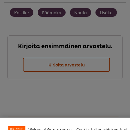
Kastike
Pääruoka
Nauta
Lisäke
Kirjoita ensimmäinen arvostelu.
Kirjoita arvostelu
Lataa PDF
Lähetä sähköpostilla
Welcome! We use cookies - Cookies tell us which parts of