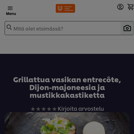
Menu
Mitä olet etsimässä?
Lisää reseptikirjaan
Grillattua vasikan entrecôte,
Dijon-majoneesia ja
mustikkakastiketta
Ei
Kirjoita arvostelu
arvioita
tälle
recipe