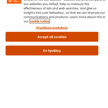
our websites you visited, help us measure the
effectiveness of ads and web searches, and give us
insights into user behaviour, so that we can improve our
communications and products. Learn more about this in
our
cookie notice.
Muokkaa asetuksia
Accept all cookies
Trendikkäät Menut Vol. 4
En hyväksy
Ruoka-alan kuumimmat trendit 2026
Lataa raportti