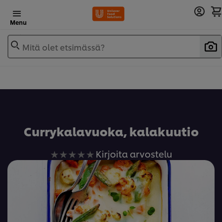
Menu
Mitä olet etsimässä?
Lisää reseptikirjaan
Currykalavuoka, kalakuutio
Ei
Kirjoita arvostelu
arvioita
tälle
recipe