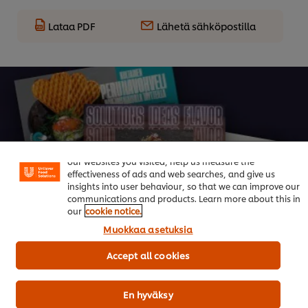
Lataa PDF
Lähetä sähköpostilla
Welcome! We use cookies - Cookies tell us which parts of
Trendikkäät Menut Vol. 4
our websites you visited, help us measure the
effectiveness of ads and web searches, and give us
insights into user behaviour, so that we can improve our
Ruoka-alan kuumimmat trendit 2026
communications and products. Learn more about this in
our
cookie notice.
Lataa raportti
Muokkaa asetuksia
Accept all cookies
En hyväksy