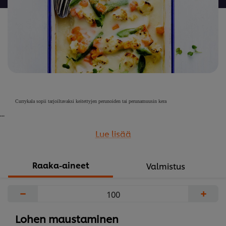
Currykala sopii tarjoiltavaksi keitettyjen perunoiden tai perunamuusin kera
...
Lue lisää
Raaka-aineet
Valmistus
−
+
Lohen maustaminen