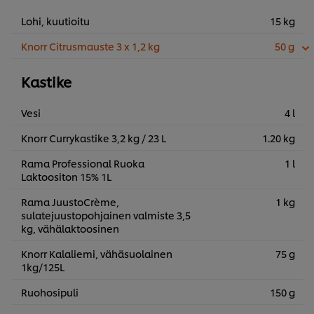
Lohi, kuutioitu
15 kg
Knorr Citrusmauste 3 x 1,2 kg
50 g
Kastike
Vesi
4 l
Knorr Currykastike 3,2 kg / 23 L
1.20 kg
Rama Professional Ruoka
1 l
Laktoositon 15% 1L
Rama JuustoCrème,
1 kg
sulatejuustopohjainen valmiste 3,5
kg, vähälaktoosinen
Knorr Kalaliemi, vähäsuolainen
75 g
1kg/125L
Ruohosipuli
150 g