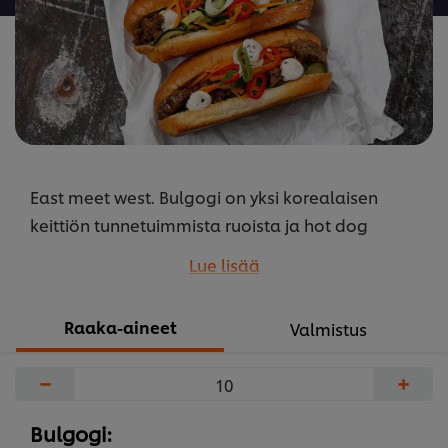
East meet west. Bulgogi on yksi korealaisen
keittiön tunnetuimmista ruoista ja hot dog
katuruoka klassikko amerikasta. Yhdessä niistä
Lue lisää
tulee bugogi dogi!
...
Raaka-aineet
Valmistus
−
+
Bulgogi: