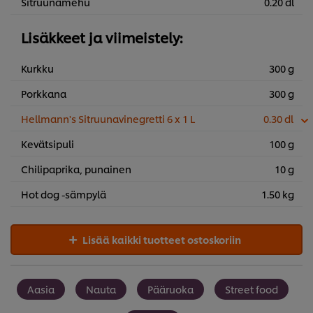
Sitruunamehu
0.20 dl
Lisäkkeet ja viimeistely:
Kurkku
300 g
Porkkana
300 g
Hellmann's Sitruunavinegretti 6 x 1 L
0.30 dl
Kevätsipuli
100 g
Chilipaprika, punainen
10 g
Hot dog -sämpylä
1.50 kg
Lisää kaikki tuotteet ostoskoriin
Aasia
Nauta
Pääruoka
Street food