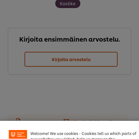
Kastike
Kirjoita ensimmäinen arvostelu.
Kirjoita arvostelu
Lataa PDF
Lähetä sähköpostilla
Welcome! We use cookies - Cookies tell us which parts of
our websites you visited, help us measure the