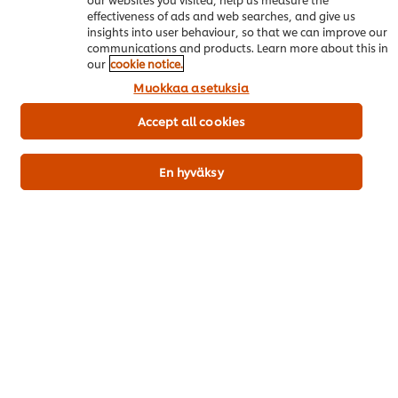
effectiveness of ads and web searches, and give us
insights into user behaviour, so that we can improve our
communications and products. Learn more about this in
our
cookie notice.
Muokkaa asetuksia
Accept all cookies
Trendikkäät Menut Vol. 4
Ruoka-alan kuumimmat trendit 2026
En hyväksy
Lataa raportti
Suositut reseptit
(4)