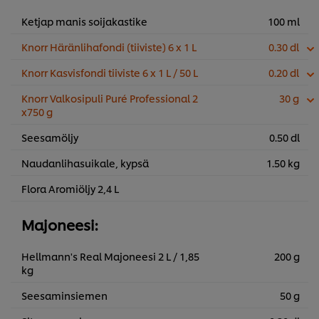
Ketjap manis soijakastike
100 ml
Knorr Häränlihafondi (tiiviste) 6 x 1 L
0.30 dl
Knorr Kasvisfondi tiiviste 6 x 1 L / 50 L
0.20 dl
Knorr Valkosipuli Puré Professional 2
30 g
x750 g
Seesamöljy
0.50 dl
Naudanlihasuikale, kypsä
1.50 kg
Flora Aromiöljy 2,4 L
Majoneesi:
Hellmann's Real Majoneesi 2 L / 1,85
200 g
kg
Seesaminsiemen
50 g