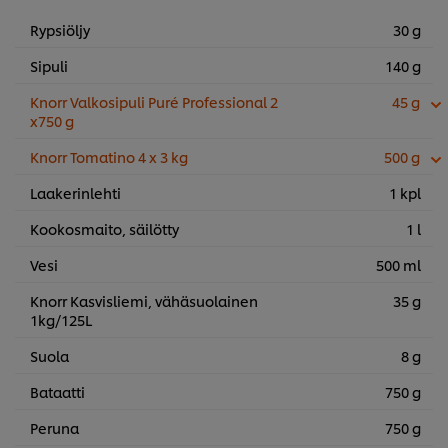
Rypsiöljy
30 g
Sipuli
140 g
Knorr Valkosipuli Puré Professional 2
45 g
x750 g
Knorr Tomatino 4 x 3 kg
500 g
Laakerinlehti
1 kpl
Kookosmaito, säilötty
1 l
Vesi
500 ml
Knorr Kasvisliemi, vähäsuolainen
35 g
1kg/125L
Suola
8 g
Bataatti
750 g
Peruna
750 g