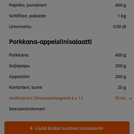
Paprika, punainen
400 g
Seitifilee, pakaste
1 kg
Limemehu
0.50 dl
Porkkana-appelsiinisalaatti
Porkkana
400 g
Soijapapu
250 g
Appelsiini
200 g
Korianteri, tuore
25 g
Hellmann's Sitruunavinegretti 6 x 1 L
70 ml
Seesaminsiemen
Lisää kaikki tuotteet ostoskoriin