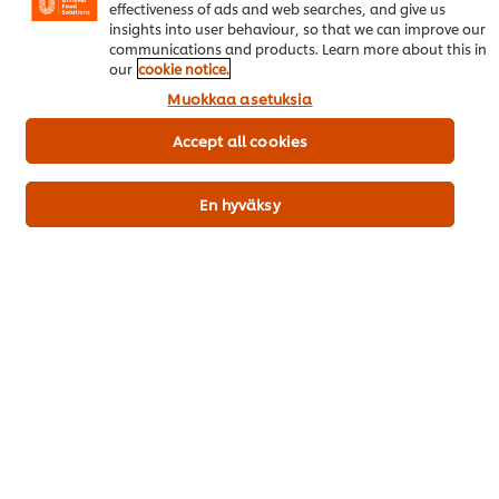
effectiveness of ads and web searches, and give us
insights into user behaviour, so that we can improve our
communications and products. Learn more about this in
our
cookie notice.
Muokkaa asetuksia
Accept all cookies
Trendikkäät Menut Vol. 4
En hyväksy
Ruoka-alan kuumimmat trendit 2026
Lataa raportti