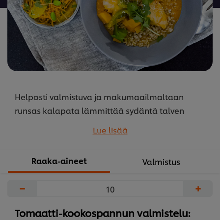
Helposti valmistuva ja makumaailmaltaan
runsas kalapata lämmittää sydäntä talven
pimeydessä. Tarjoile vastakeitetyn riisin ja
Lue lisää
tuoreen porkkana-appelsiinisalaatin kanssa.
Ruoka voidaan tarjoilla myös vegaanisena.
Raaka-aineet
Valmistus
Vaihda kala esimerkiksi The Vegetarian Butcherin
NoChicken Chunks -paloihin.
−
+
...
Tomaatti-kookospannun valmistelu: