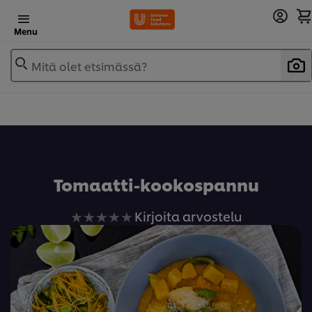
Menu
Mitä olet etsimässä?
Lisää reseptikirjaan
Tomaatti-kookospannu
Ei
Kirjoita arvostelu
arvioita
tälle
recipe