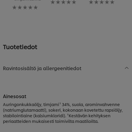
Ei
arvioita
arvioita
Ei
arvioita
tälle
tälle
ar
tälle
recipe
recipe
tä
recipe
re
Tuotetiedot
Ravintosisältö ja allergeenitiedot
Ainesosat
Auringonkukkaöljy, timjami¹ 34%, suola, arominvahvenne
(natriumglutamaatti), sokeri, kokonaan kovetettu rapsiöljy,
stabilointiaine (kalsiumkloridi). ¹Kestävän kehityksen
periaatteiden mukaisesti toimivilta maatiloilta.