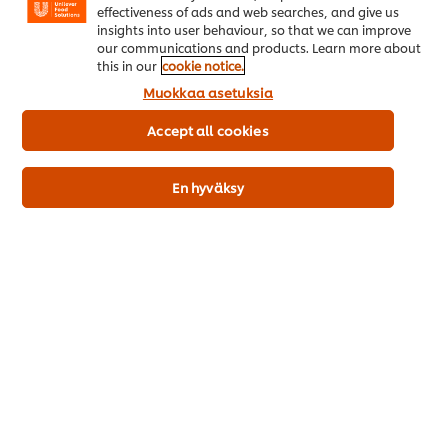
effectiveness of ads and web searches, and give us
Voidaan käytää sekä lämpimissä että kylmissä ruoissa.
insights into user behaviour, so that we can improve
our communications and products. Learn more about
Gluteiiniton
this in our
cookie notice.
Sopii vegaaneille.
Muokkaa asetuksia
Accept all cookies
Allergeenit
Kala: ei
En hyväksy
Pähkinä: ei
Selleri: ei
Äyriäinen: ei
Sinappi: ei
Seesaminsiemen: ei
Laktoosi: ei
Maapähkinä: ei
Maito/maitoproteiini: ei
Kananmuna: ei
Soija: ei