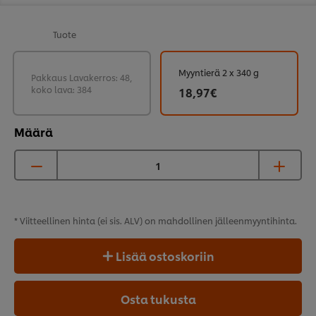
Tuote
Myyntierä 2 x 340 g
Pakkaus Lavakerros: 48,
koko lava: 384
18,97€
Määrä
* Viitteellinen hinta (ei sis. ALV) on mahdollinen
jälleenmyyntihinta.
Lisää ostoskoriin
Osta tukusta