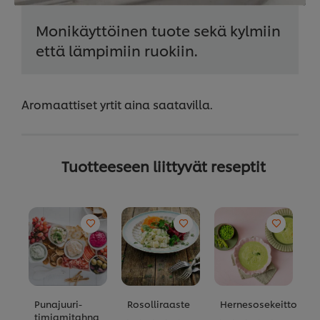
Monikäyttöinen tuote sekä kylmiin
että lämpimiin ruokiin.
Aromaattiset yrtit aina saatavilla.
Tuotteeseen liittyvät reseptit
Punajuuri-
Rosolliraaste
Hernesosekeitto
M
timjamitahna
B
Ei
Ei