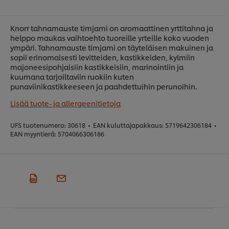
Knorr tahnamauste timjami on aromaattinen yrttitahna ja
helppo maukas vaihtoehto tuoreille yrteille koko vuoden
ympäri. Tahnamauste timjami on täyteläisen makuinen ja
sopii erinomaisesti levitteiden, kastikkeiden, kylmiin
majoneesipohjaisiin kastikkeisiin, marinointiin ja
kuumana tarjoiltaviin ruokiin kuten
punaviinikastikkeeseen ja paahdettuihin perunoihin.
Lisää tuote- ja allergeenitietoja
UFS tuotenumero:
30618
•
EAN kuluttajapakkaus:
5719642306184
•
EAN myyntierä:
5704066306186