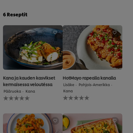
6
Reseptit
Kana ja kauden kasvikset
HotMayo rapealla kanalla
kermaisessa veloutéssa
Lisäke
Pohjois-Amerikka
Kana
Pääruoka
Kana
Ei
Ei
arvioita
arvioita
tälle
tälle
recipe
recipe