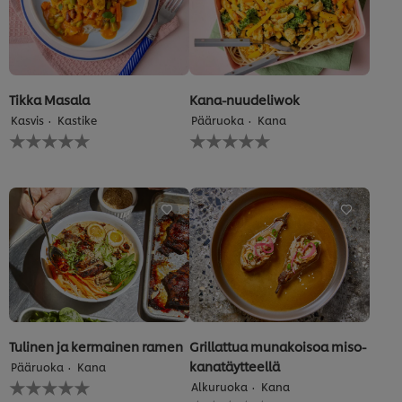
Tikka Masala
Kana-nuudeliwok
Kasvis
Kastike
Pääruoka
Kana
Ei
Ei
arvioita
arvioita
tälle
tälle
recipe
recipe
Tulinen ja kermainen ramen
Grillattua munakoisoa miso-
kanatäytteellä
Pääruoka
Kana
Ei
Alkuruoka
Kana
arvioita
Ei