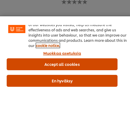
tälle
arvioita
recipe
tälle
recipe
Welcome! We use cookies - Cookies tell us which parts
of our websites you visited, help us measure the
effectiveness of ads and web searches, and give us
insights into user behaviour, so that we can improve our
communications and products. Learn more about this in
our
cookie notice.
Muokkaa asetuksia
Accept all cookies
Teemat ja ratkaisut
En hyväksy
Koulutus
Reseptit
Tuotteet
Kestävä kehitys