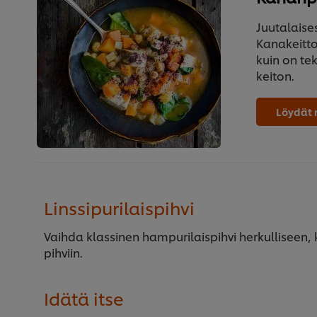
Juutalaise
Kanakeitto
kuin on tek
keiton.
Löydät 
Linssipurilaispihvi
Vaihda klassinen hampurilaispihvi herkulliseen, 
pihviin.
Idätä itse