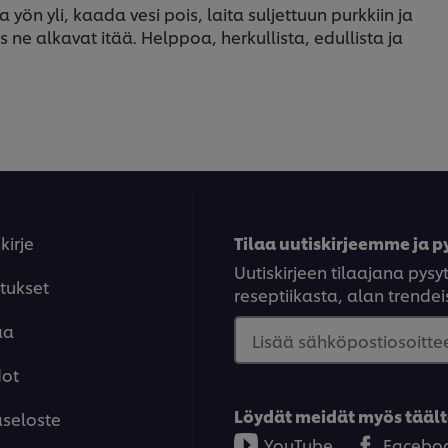
 yön yli, kaada vesi pois, laita suljettuun purkkiin ja
e alkavat itää. Helppoa, herkullista, edullista ja
kirje
Tilaa uutiskirjeemme ja py
Uutiskirjeen tilaajana py
tukset
reseptiikasta, alan trendeis
aa
Lisää sähköpostiosoittee
dot
Löydät meidät myös täält
aseloste
YouTube
Facebo