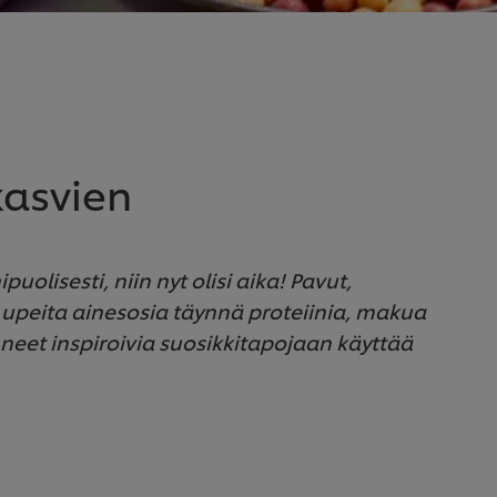
okasvien
uolisesti, niin nyt olisi aika! Pavut,
t upeita ainesosia täynnä proteiinia, makua
neet inspiroivia suosikkitapojaan käyttää