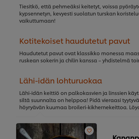
Tiesitkö, että pehmeäksi keitetyt, voissa pyöräyte
kypsennetyn, kevyesti suolatun turskan koristel
vaikuttumaan!
Kotitekoiset haudutetut pavut
Haudutetut pavut ovat klassikko monessa maassa
ruskean sokerin ja chilin kanssa – yhdistelmä toim
Lähi-idän lohturuokaa
Lähi-idän keittiö on palkokasvien ja linssien käy
siltä suunnalta on helppoa! Pidä vieraasi tyytyv
höyryävän kuumaa broileri-kikhernekeittoa. Löyd
Kananpo