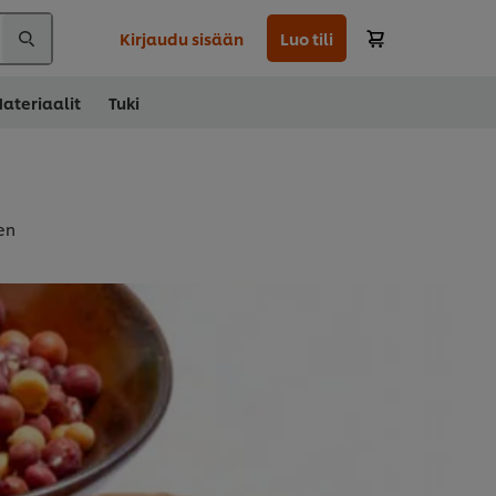
Kirjaudu sisään
Luo tili
ateriaalit
Tuki
en