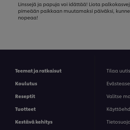
Linssejä ja papuja voi idättää! Liota palkokasveja
pimeään paikkaan muutamaksi päiväksi, kunnes n
nopeaa!
Teemat ja ratkaisut
Tilaa uutis
Koulutus
Evästease
Reseptit
Valitse m
Tuotteet
Käyttöeh
Kestävä kehitys
Tietosuoj