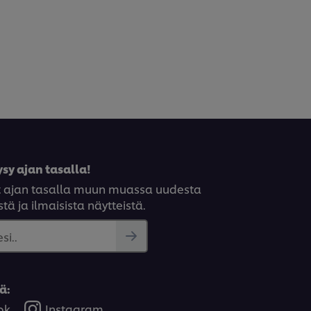
sy ajan tasalla!
syt ajan tasalla muun muassa uudesta
tä ja ilmaisista näytteistä.
si..
ä:
ok
Instagram