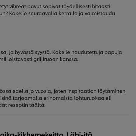
tyt vihreät pavut sopivat täydellisesti hitaasti
uun? Kokeile seuraavalla kerralla ja valmistaudu
, ja hyvästä syystä. Kokeile haudutettuja papuja
ii loistavasti grilliruoan kanssa.
tössä edellä jo vuosia, joten inspiraation löytäminen
äisinä tarjoamalla erinomaista lohturuokaa eli
ät reseptin täältä:
ika-kikhernekeitto, Lähi-itä