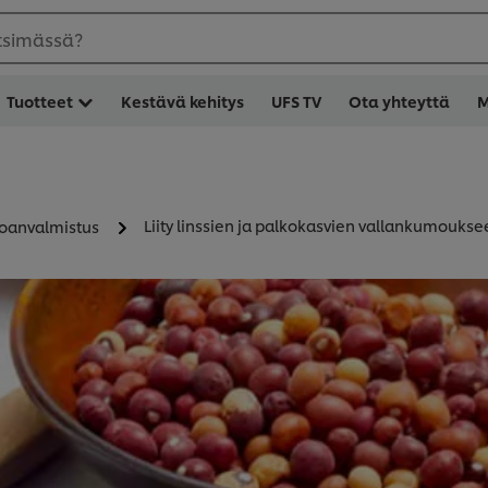
etsimässä?
Tuotteet
Kestävä kehitys
UFS TV
Ota yhteyttä
M
Liity linssien ja palkokasvien vallankumoukse
uoanvalmistus