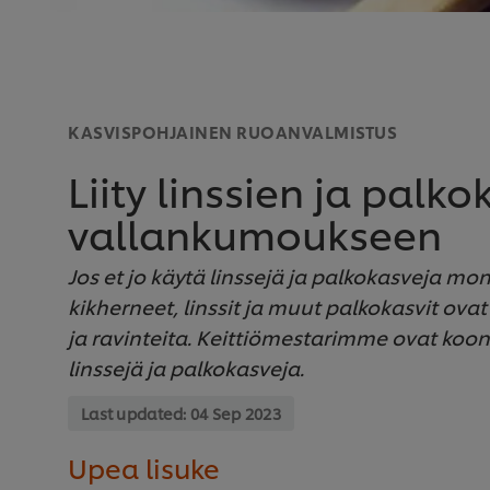
KASVISPOHJAINEN RUOANVALMISTUS
Liity linssien ja palk
vallankumoukseen
Jos et jo käytä linssejä ja palkokasveja monip
kikherneet, linssit ja muut palkokasvit ova
ja ravinteita. Keittiömestarimme ovat koon
linssejä ja palkokasveja.
Last updated:
04 Sep 2023
Upea lisuke