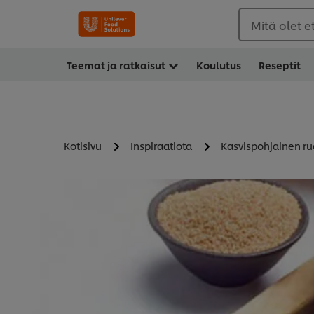
Mitä olet 
Teemat ja ratkaisut
Koulutus
Reseptit
Kotisivu
Inspiraatiota
Kasvispohjainen r