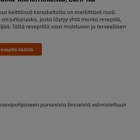
ssa keittiössä kanakeitolla on merkittävä rooli.
 on juhlaruoka, josta löytyy yhtä monta reseptiä,
ijää. Tällä reseptillä saat maistuvan ja terveellisen
reseptin täältä
kasvipohjaiseen punaisista linsseistä valmistettuun