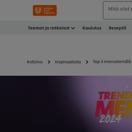
Mitä olet
Teemat ja ratkaisut
Koulutus
Reseptit
Top 3 menutrendiä
Kotisivu
Inspiraatiota