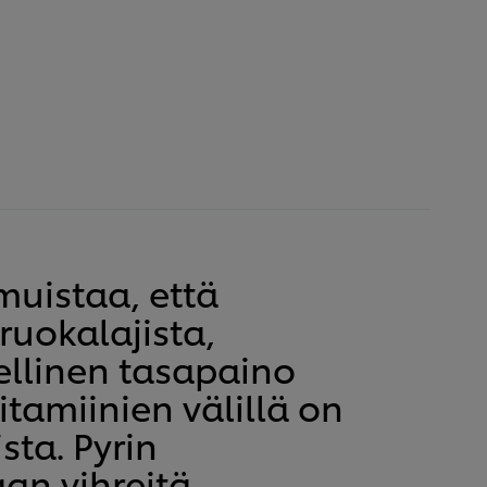
muistaa, että
ruokalajista,
ellinen tasapaino
itamiinien välillä on
sta. Pyrin
an vihreitä