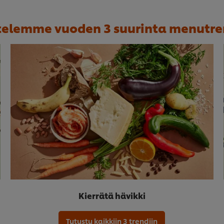
ttelemme vuoden 3 suurinta menutre
Kierrätä hävikki
Tutustu kaikkiin 3 trendiin