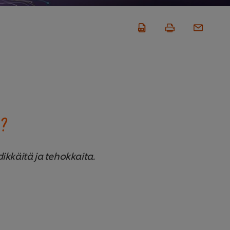
ä?
dikkäitä ja tehokkaita.