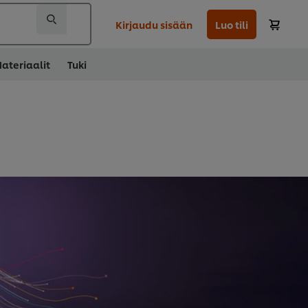
Kirjaudu sisään
Luo tili
ateriaalit
Tuki