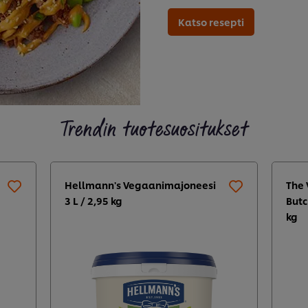
Katso resepti
Trendin tuotesuositukset
Hellmann's Vegaanimajoneesi
The 
3 L / 2,95 kg
Butc
kg