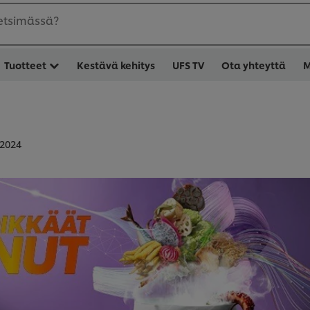
 etsimässä?
Tuotteet
Kestävä kehitys
UFS TV
Ota yhteyttä
M
 2024