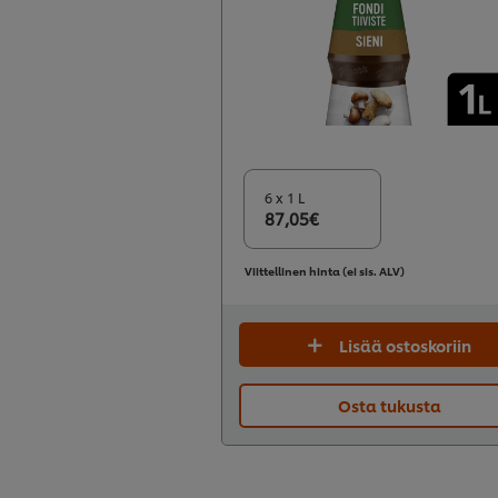
6 x 1 L
87,05€
Viittellinen hinta (ei sis. ALV)
Lisää ostoskoriin
Osta tukusta