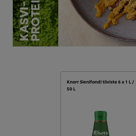
Knorr Sienifondi tiiviste 6 x 1 L /
50 L