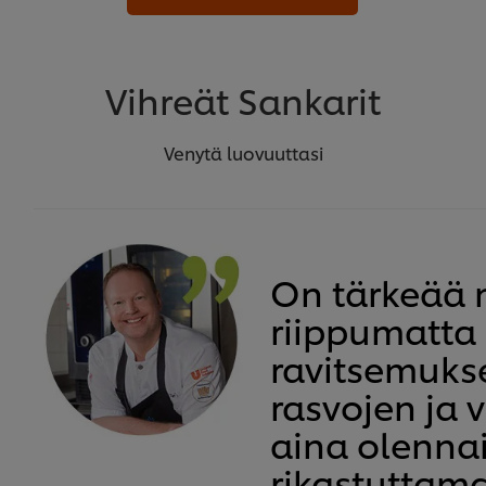
Vihreät Sankarit
Venytä luovuuttasi
On tärkeää 
riippumatta 
ravitsemuks
rasvojen ja v
aina olennai
rikastuttama