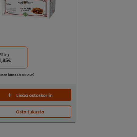
75 kg
1,85€
linen hinta (ei sis. ALV)
Lisää ostoskoriin
Osta tukusta