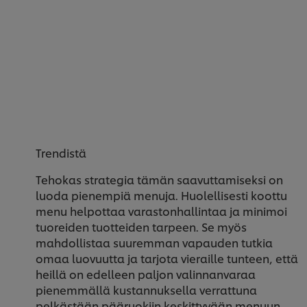
Trendistä
Tehokas strategia tämän saavuttamiseksi on
luoda pienempiä menuja. Huolellisesti koottu
menu helpottaa varastonhallintaa ja minimoi
tuoreiden tuotteiden tarpeen. Se myös
mahdollistaa suuremman vapauden tutkia
omaa luovuutta ja tarjota vieraille tunteen, että
heillä on edelleen paljon valinnanvaraa
pienemmällä kustannuksella verrattuna
pelkästään pääruokiin keskittyvään menuun.