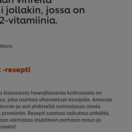
 jollakin, jossa on
2-vitamiinia.
utions
 -resepti
 klassisesta hawaijilaisesta kotiruoasta on
itus, joka asettaa vihannekset etusijalle. Annosta
miin ja voit yhdistellä ravintolassa olevia
proteiiniin. Resepti saattaa vaikuttaa pitkältä,
idaan valmistaa etukäteen parhaan maun ja
iseksi!