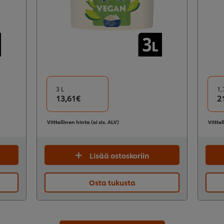
3 L
1,
13,61€
2
Viittellinen hinta (ei sis. ALV)
Viittel
Lisää ostoskoriin
Osta tukusta