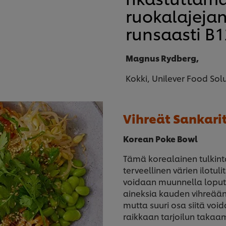
ruokalajejani
runsaasti B1
Magnus Rydberg,
Kokki, Unilever Food Sol
Vihreät Sankarit
Korean Poke Bowl
Tämä korealainen tulkinta
terveellinen värien ilotul
voidaan muunnella loputto
aineksia kauden vihreään 
mutta suuri osa siitä vo
raikkaan tarjoilun takaam