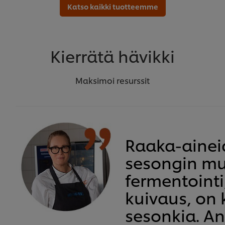
Katso kaikki tuotteemme
Kierrätä hävikki
Maksimoi resurssit
Raaka-ainei
sesongin mu
fermentointi
kuivaus, on 
sesonkia. A