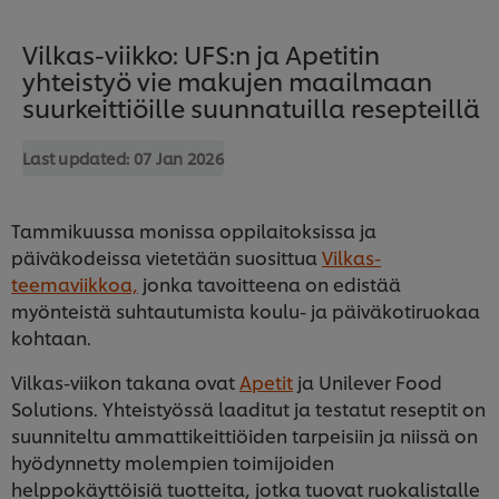
Vilkas-viikko: UFS:n ja Apetitin
yhteistyö vie makujen maailmaan
suurkeittiöille suunnatuilla resepteillä
Last updated:
07 Jan 2026
Tammikuussa monissa oppilaitoksissa ja
päiväkodeissa vietetään suosittua
Vilkas-
teemaviikkoa,
jonka tavoitteena on edistää
myönteistä suhtautumista koulu- ja päiväkotiruokaa
kohtaan.
Vilkas-viikon takana ovat
Apetit
ja Unilever Food
Solutions. Yhteistyössä laaditut ja testatut reseptit on
suunniteltu ammattikeittiöiden tarpeisiin ja niissä on
hyödynnetty molempien toimijoiden
helppokäyttöisiä tuotteita, jotka tuovat ruokalistalle