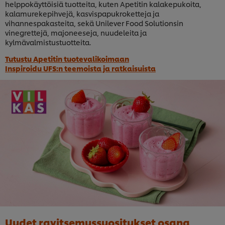
helppokäyttöisiä tuotteita, kuten Apetitin kalakepukoita,
kalamurekepihvejä, kasvispapukroketteja ja
vihannespakasteita, sekä Unilever Food Solutionsin
vinegrettejä, majoneeseja, nuudeleita ja
kylmävalmistustuotteita.
Tutustu Apetitin tuotevalikoimaan
Inspiroidu UFS:n teemoista ja ratkaisuista
Uudet ravitsemussuositukset osana