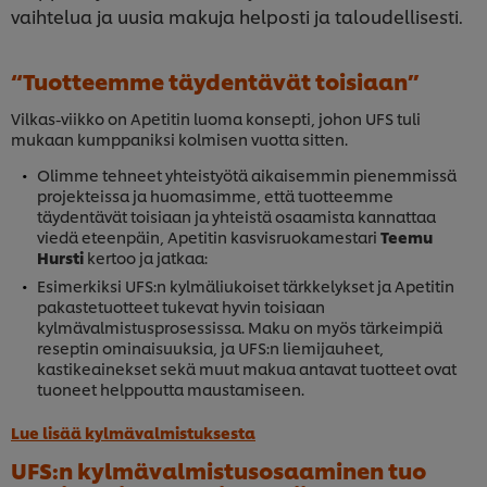
vaihtelua ja uusia makuja helposti ja taloudellisesti.
“Tuotteemme täydentävät toisiaan”
Vilkas-viikko on Apetitin luoma konsepti, johon UFS tuli
mukaan kumppaniksi kolmisen vuotta sitten.
Olimme tehneet yhteistyötä aikaisemmin pienemmissä
projekteissa ja huomasimme, että tuotteemme
täydentävät toisiaan ja yhteistä osaamista kannattaa
viedä eteenpäin, Apetitin kasvisruokamestari
Teemu
Hursti
kertoo ja jatkaa:
Esimerkiksi UFS:n kylmäliukoiset tärkkelykset ja Apetitin
pakastetuotteet tukevat hyvin toisiaan
kylmävalmistusprosessissa. Maku on myös tärkeimpiä
reseptin ominaisuuksia, ja UFS:n liemijauheet,
kastikeainekset sekä muut makua antavat tuotteet ovat
tuoneet helppoutta maustamiseen.
Lue lisää kylmävalmistuksesta
UFS:n kylmävalmistusosaaminen tuo