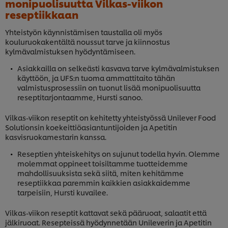
monipuolisuutta Vilkas-viikon
reseptiikkaan
Yhteistyön käynnistämisen taustalla oli myös
kouluruokakentältä noussut tarve ja kiinnostus
kylmävalmistuksen hyödyntämiseen.
Asiakkailla on selkeästi kasvava tarve kylmävalmistuksen
käyttöön, ja UFS:n tuoma ammattitaito tähän
valmistusprosessiin on tuonut lisää monipuolisuutta
reseptitarjontaamme, Hursti sanoo.
Vilkas-viikon reseptit on kehitetty yhteistyössä Unilever Food
Solutionsin koekeittiöasiantuntijoiden ja Apetitin
kasvisruokamestarin kanssa.
Reseptien yhteiskehitys on sujunut todella hyvin. Olemme
molemmat oppineet toisiltamme tuotteidemme
mahdollisuuksista sekä siitä, miten kehitämme
reseptiikkaa paremmin kaikkien asiakkaidemme
tarpeisiin, Hursti kuvailee.
Vilkas-viikon reseptit kattavat sekä pääruoat, salaatit että
jälkiruoat. Resepteissä hyödynnetään Unileverin ja Apetitin