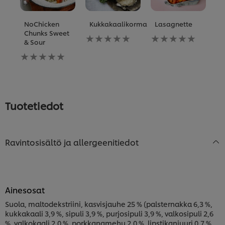
NoChicken
Kukkakaalikorma
Lasagnette
S
Chunks Sweet
l
Ei
Ei
& Sour
arvioita
arvioita
Ei
Ei
tälle
tälle
ar
arvioita
recipe
recipe
tä
tälle
re
recipe
Tuotetiedot
Ravintosisältö ja allergeenitiedot
Ainesosat
Suola, maltodekstriini, kasvisjauhe 25 % (palsternakka 6,3 %,
kukkakaali 3,9 %, sipuli 3,9 %, purjosipuli 3,9 %, valkosipuli 2,6
%, valkokaali 2,0 %, porkkanamehu 2,0 %, lipstikanjuuri 0,7 %,