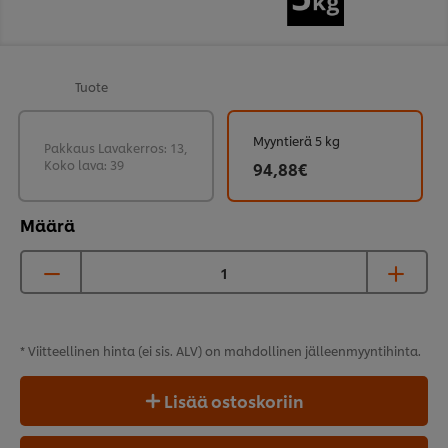
Tuote
Myyntierä 5 kg
Pakkaus Lavakerros: 13,
Koko lava: 39
94,88€
Määrä
* Viitteellinen hinta (ei sis. ALV) on mahdollinen
jälleenmyyntihinta.
Lisää ostoskoriin