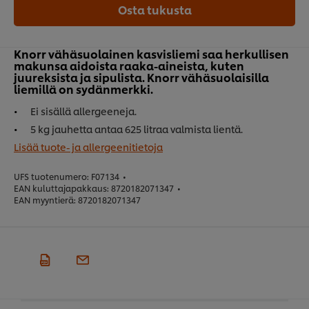
Osta tukusta
Knorr vähäsuolainen kasvisliemi saa herkullisen
makunsa aidoista raaka-aineista, kuten
juureksista ja sipulista. Knorr vähäsuolaisilla
liemillä on sydänmerkki.
Ei sisällä allergeeneja.
5 kg jauhetta antaa 625 litraa valmista lientä.
Lisää tuote- ja allergeenitietoja
UFS tuotenumero:
F07134
•
EAN kuluttajapakkaus:
8720182071347
•
EAN myyntierä:
8720182071347