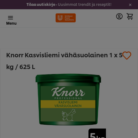
Tilaa uutiskirje -
Uusimmat trendit ja reseptit!
Menu
Knorr Kasvisliemi vähäsuolainen 1 x 5
kg / 625 L