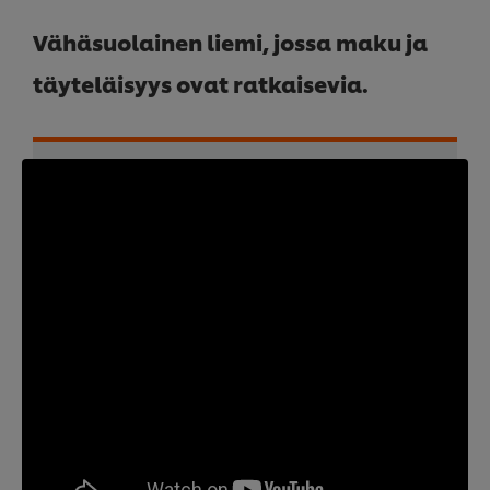
Vähäsuolainen liemi, jossa maku ja
täyteläisyys ovat ratkaisevia.