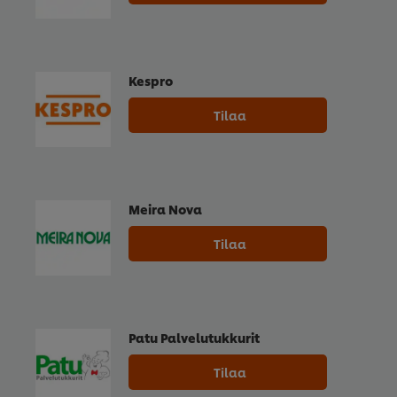
Kespro
Tilaa
Meira Nova
Tilaa
Patu Palvelutukkurit
Tilaa