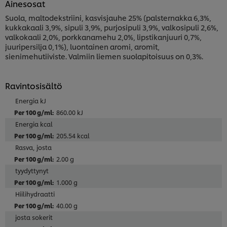
Ainesosat
Suola, maltodekstriini, kasvisjauhe 25% (palsternakka 6,3%,
kukkakaali 3,9%, sipuli 3,9%, purjosipuli 3,9%, valkosipuli 2,6%,
valkokaali 2,0%, porkkanamehu 2,0%, lipstikanjuuri 0,7%,
juuripersilja 0,1%), luontainen aromi, aromit,
sienimehutiiviste. Valmiin liemen suolapitoisuus on 0,3%.
Ravintosisältö
Energia kJ
860.00 kJ
Energia kcal
205.54 kcal
Rasva, josta
2.00 g
tyydyttynyt
1.000 g
Hiilihydraatti
40.00 g
josta sokerit