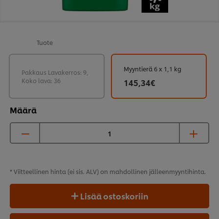
Tuote
Myyntierä 6 x 1,1 kg
Pakkaus Lavakerros: 9,
Koko lava: 36
145,34€
Määrä
* Viitteellinen hinta (ei sis. ALV) on mahdollinen
jälleenmyyntihinta.
Lisää ostoskoriin