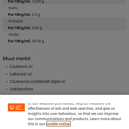
12.00 g
Kuitu
2.5 g
Proteiini
6.00 g
Suola
44.50 g
Muut merkit
Gluteeni: ei
Laktoosi: ei
Gluteenia sisältävät viljat: ei
Laktoositon
Gluteeniton
Welcome! We use cookies - Cookies tell us which parts
of our websites you visited, help us measure the
Sydänmerkki
effectiveness of ads and web searches, and give us
insights into user behaviour, so that we can improve
our communications and products. Learn more about
Allergeenit
this in our
cookie notice.