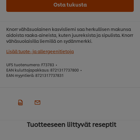
Osta tukusta
Knorr vähäsuolainen kasvisliemi saa herkullisen makunsa
aidoista raaka-aineista, kuten juureksista ja sipulista. Knorr
vähäsuolaisilla liemillä on sydänmerkki.
Lisää tuote- ja allergeenitietoja
UFS tuotenumero:
F73783
•
EAN kuluttajapakkaus:
8721317737800
•
EAN myyntierä:
8721317737831
Tuotteeseen liittyvät reseptit