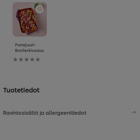
Punajuuri-
Broilerkiusaus
Ei
arvioita
tälle
recipe
Tuotetiedot
Ravintosisältö ja allergeenitiedot