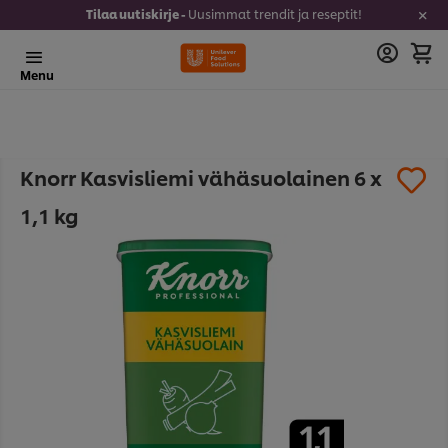
Tilaa uutiskirje -
Uusimmat trendit ja reseptit!
Menu
Knorr Kasvisliemi vähäsuolainen 6 x
1,1 kg