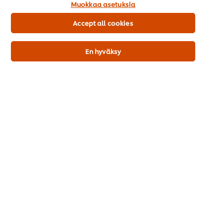
Laktoosi: ei
Muokkaa asetuksia
Sydänmerkki
Accept all cookies
Gluteenia sisältävät viljat: ei
Gluteeni: ei
En hyväksy
Tuotekuvaus
Hyödyllisiä tietoja
Vastaavia tuotteita (10)