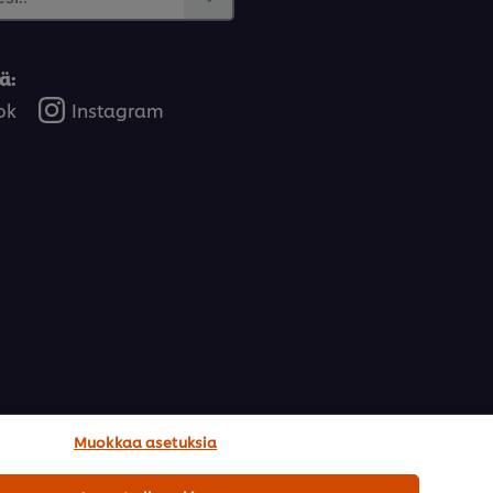
ä:
ok
Instagram
Muokkaa asetuksia