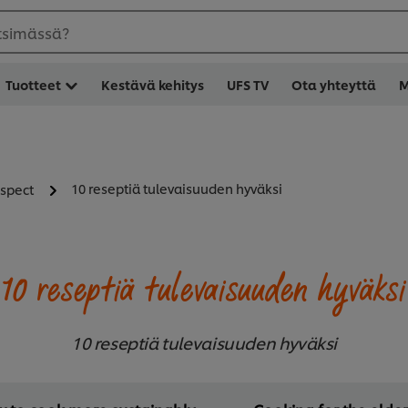
etsimässä?
Tuotteet
Kestävä kehitys
UFS TV
Ota yhteyttä
M
10 reseptiä tulevaisuuden hyväksi
espect
10 reseptiä tulevaisuuden hyväksi
10 reseptiä tulevaisuuden hyväksi