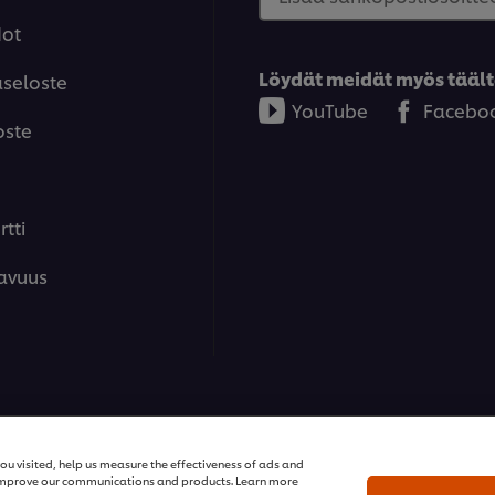
dot
Löydät meidät myös täält
aseloste
YouTube
Facebo
oste
tti
avuus
ions | Kaikki oikeudet pidätetään
ou visited, help us measure the effectiveness of ads and
n improve our communications and products. Learn more