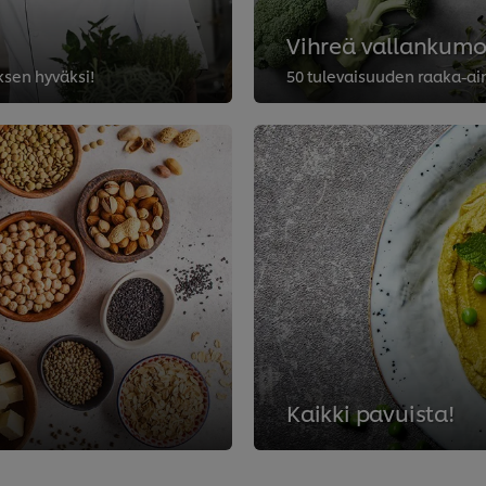
Vihreä vallankumo
ksen hyväksi!
50 tulevaisuuden raaka-ai
Kaikki pavuista!