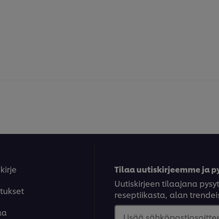
kirje
Tilaa uutiskirjeemme ja py
Uutiskirjeen tilaajana py
tukset
reseptiikasta, alan trendeis
aa
Lisää sähköpostiosoittee