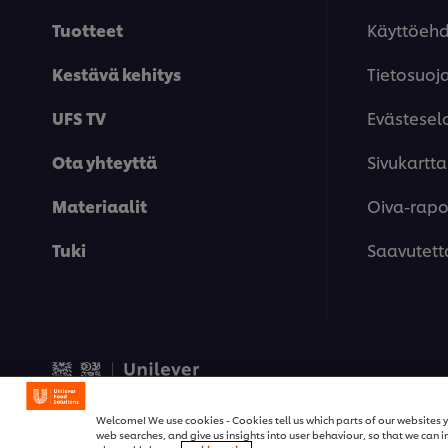
Tuotteet
Käyttöeh
Kestävä kehitys
Tietosuoj
UFS TV
Evästesel
Ota yhteyttä
Sivukartta
Materiaalit
Oiva-rapor
Tuki
Saavutett
© 2026 Unilever Food Solut
Welcome! We use cookies - Cookies tell us which parts of our websites y
web searches, and give us insights into user behaviour, so that we ca