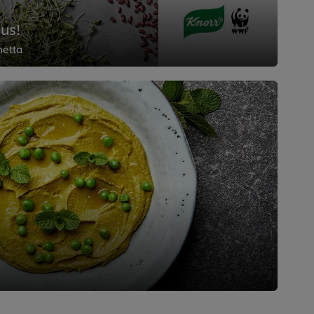
us!
netta