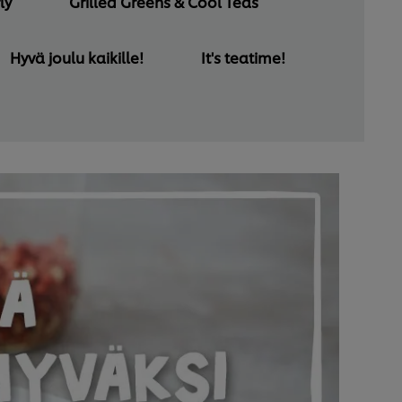
ly
Grilled Greens & Cool Teas
Hyvä joulu kaikille!
It's teatime!