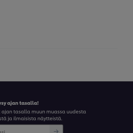
sy ajan tasalla!
syt ajan tasalla muun muassa uudesta
tä ja ilmaisista näytteistä.
si..