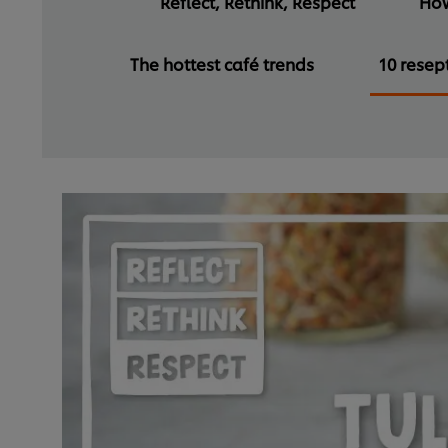
Reflect, Rethink, Respect
How
The hottest café trends
10 resep