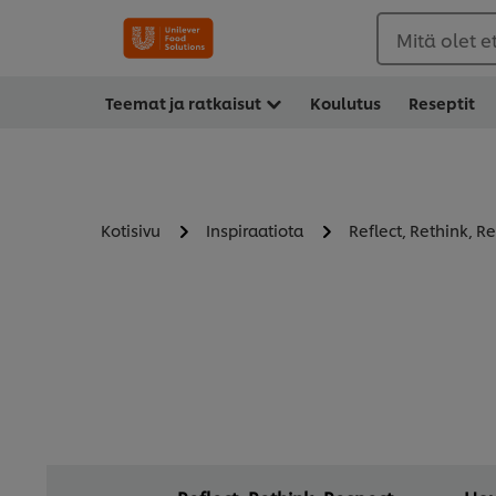
Mitä olet 
Teemat ja ratkaisut
Koulutus
Reseptit
Kotisivu
Inspiraatiota
Reflect, Rethink, R