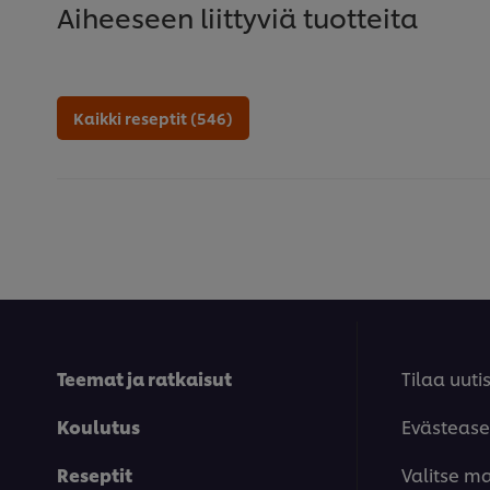
Aiheeseen liittyviä tuotteita
Kaikki reseptit (546)
Teemat ja ratkaisut
Tilaa uutis
Koulutus
Evästease
Reseptit
Valitse m