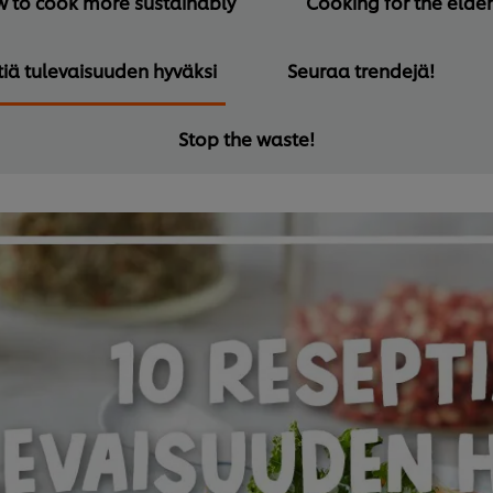
 to cook more sustainably
Cooking for the elder
tiä tulevaisuuden hyväksi
Seuraa trendejä!
Stop the waste!