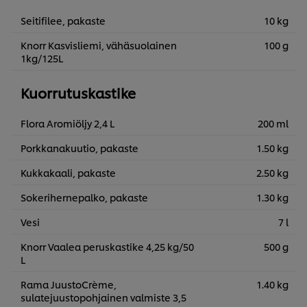
Seitifilee, pakaste
10 kg
Knorr Kasvisliemi, vähäsuolainen
100 g
1kg/125L
Kuorrutuskastike
Flora Aromiöljy 2,4 L
200 ml
Porkkanakuutio, pakaste
1.50 kg
Kukkakaali, pakaste
2.50 kg
Sokerihernepalko, pakaste
1.30 kg
Vesi
7 l
Knorr Vaalea peruskastike 4,25 kg/50
500 g
L
Rama JuustoCrème,
1.40 kg
sulatejuustopohjainen valmiste 3,5