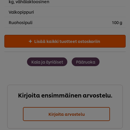
kg, vähälaktoosinen
Valkopippuri
Ruohosipuli
100 g
Lisää kaikki tuotteet ostoskoriin
Kala ja äyriäiset
Pääruoka
Kirjoita ensimmäinen arvostelu.
Kirjoita arvostelu