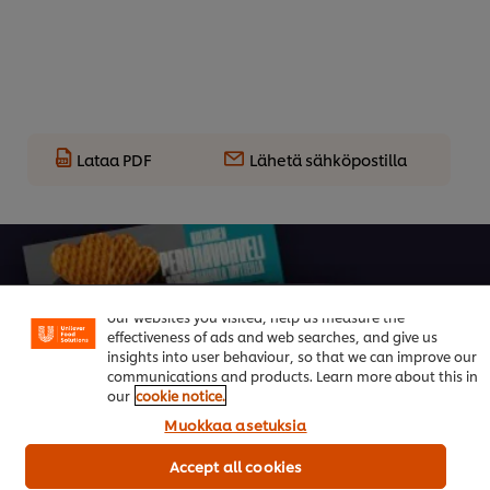
Lataa PDF
Lähetä sähköpostilla
Welcome! We use cookies - Cookies tell us which parts of
our websites you visited, help us measure the
effectiveness of ads and web searches, and give us
insights into user behaviour, so that we can improve our
Trendikkäät Menut Vol. 4
communications and products. Learn more about this in
our
cookie notice.
Ruoka-alan kuumimmat trendit 2026
Muokkaa asetuksia
Accept all cookies
Lataa raportti