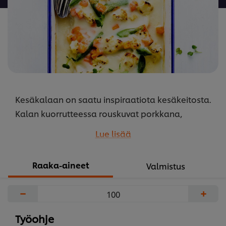
Kesäkalaan on saatu inspiraatiota kesäkeitosta.
Kalan kuorrutteessa rouskuvat porkkana,
kukkakaali ja sokeriherne. Vaihtamalla sein
Lue lisää
loheen saa ruoasta juhlavamman.
...
Raaka-aineet
Valmistus
−
+
Työohje