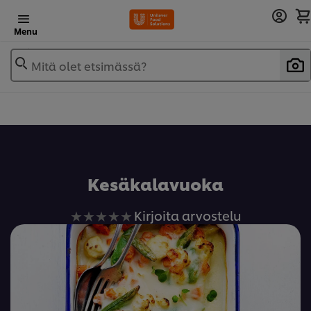
Menu
Mitä olet etsimässä?
Lisää reseptikirjaan
Kesäkalavuoka
Ei
Kirjoita arvostelu
arvioita
tälle
recipe