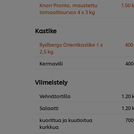
Knorr Pronto, maustettu
1.50 
tomaattisurvos 4 x 3 kg
Kastike
Rydbergs Orientkastike 1 x
400
2,5 kg
Kermaviili
400
Viimeistely
Vehnätortilla
1.20 
Salaatti
1.20 
kuorittua ja kuutioitua
700
kurkkua