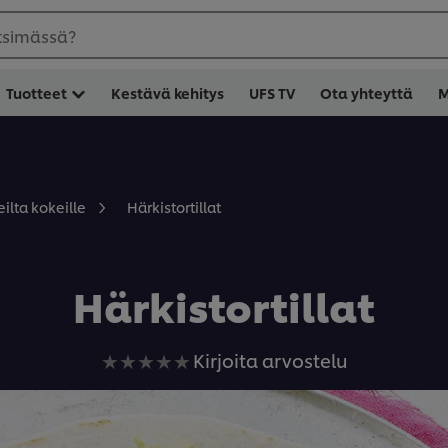
etsimässä?
Tuotteet
Kestävä kehitys
UFS TV
Ota yhteyttä
M
Härkistortillat
ilta kokeille
Härkistortillat
Ei
Kirjoita arvostelu
arvioita
tälle
recipe