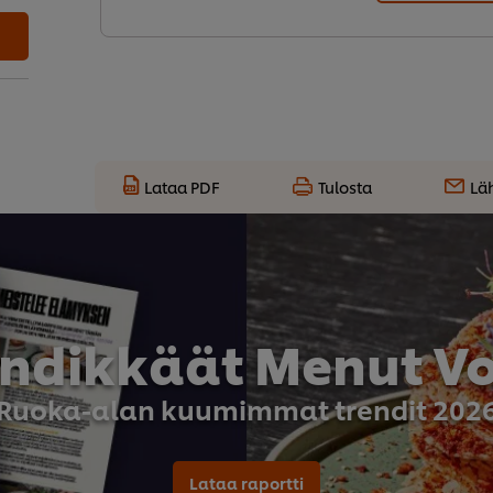
Lataa PDF
Tulosta
Lä
endikkäät Menut Vol
Ruoka-alan kuumimmat trendit 202
Lataa raportti