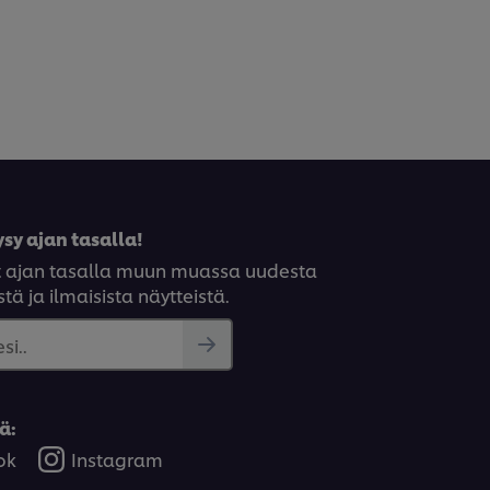
sy ajan tasalla!
syt ajan tasalla muun muassa uudesta
tä ja ilmaisista näytteistä.
si..
ä:
ok
Instagram