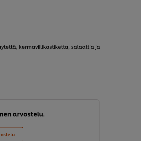
äytettä, kermaviilikastiketta, salaattia ja
nen arvostelu.
vostelu