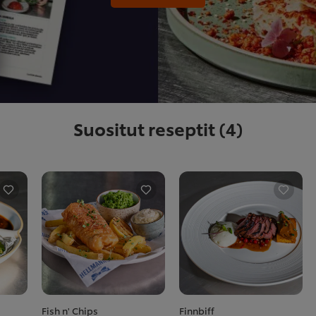
Suositut reseptit
(4)
Fish n' Chips
Finnbiff