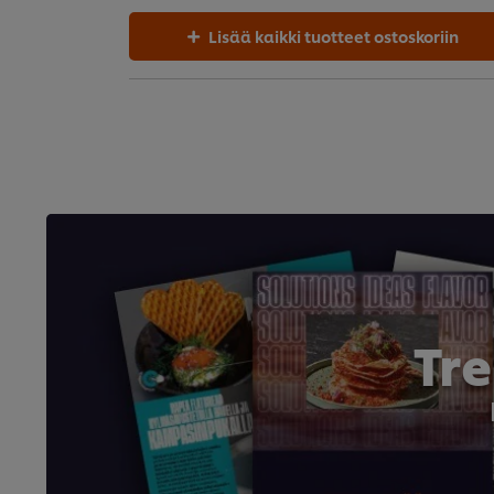
Lisää kaikki tuotteet ostoskoriin
Tr