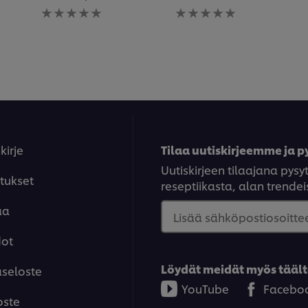
Ei
Ei
arvioita
arvioita
tälle
tälle
recipe
recipe
kirje
Tilaa uutiskirjeemme ja py
Uutiskirjeen tilaajana py
tukset
reseptiikasta, alan trendeis
aa
Lisää sähköpostiosoittee
dot
Löydät meidät myös täält
aseloste
YouTube
Facebo
oste