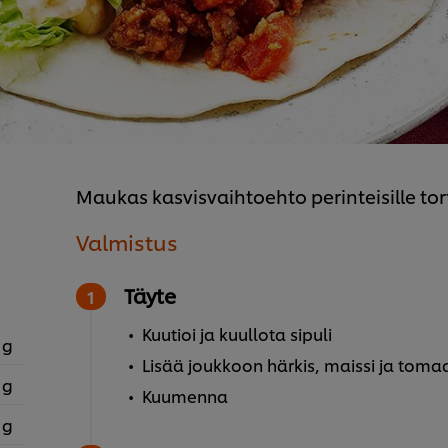
Maukas kasvisvaihtoehto perinteisille torti
Valmistus
Täyte
Kuutioi ja kuullota sipuli
 g
Lisää joukkoon härkis, maissi ja toma
 g
Kuumenna
 g