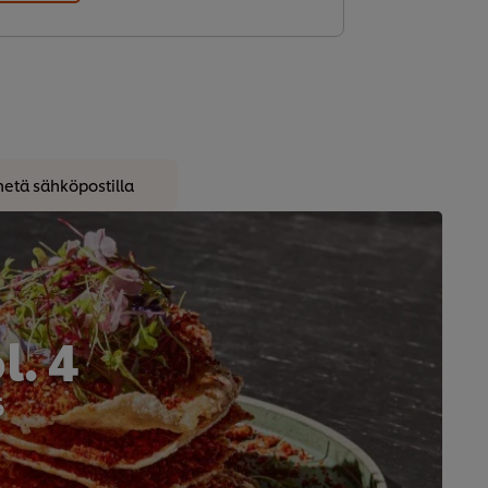
hetä sähköpostilla
. 4
6