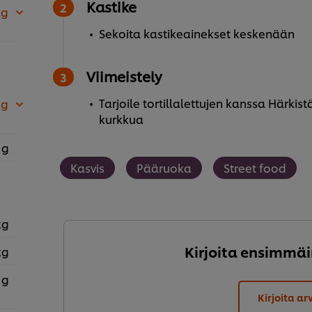
Kastike
kg
Sekoita kastikeainekset keskenään
Viimeistely
Tarjoile tortillalettujen kanssa Härkist
 g
kurkkua
 g
Kasvis
Pääruoka
Street food
kg
Kirjoita ensimmäi
kg
 g
Kirjoita ar