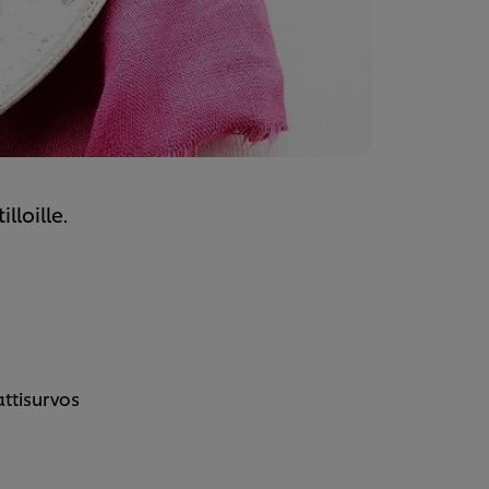
lloille.
attisurvos