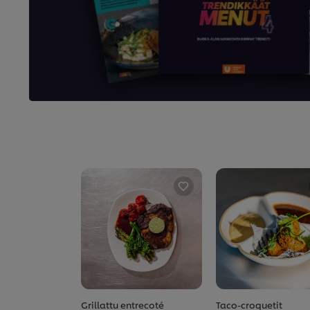
Grillattu entrecoté
Taco-croquetit