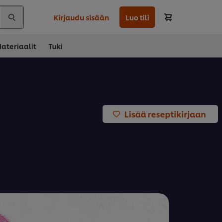
Kirjaudu sisään
Luo tili
ateriaalit
Tuki
Lisää reseptikirjaan