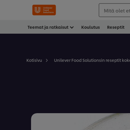
Mitä olet 
Teemat ja ratkaisut
Koulutus
Reseptit
Kotisivu
Unilever Food Solutionsin reseptit koke