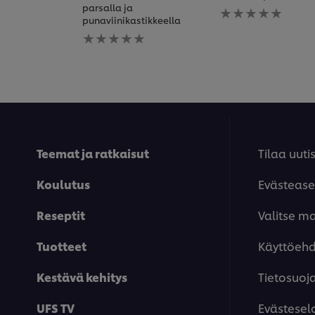
Ei
parsalla ja
arvioita
punaviinikastikkeella
Ei
tälle
arvioita
recipe
tälle
recipe
Teemat ja ratkaisut
Tilaa uutis
Koulutus
Evästease
Reseptit
Valitse m
Tuotteet
Käyttöeh
Kestävä kehitys
Tietosuoj
UFS TV
Evästesel