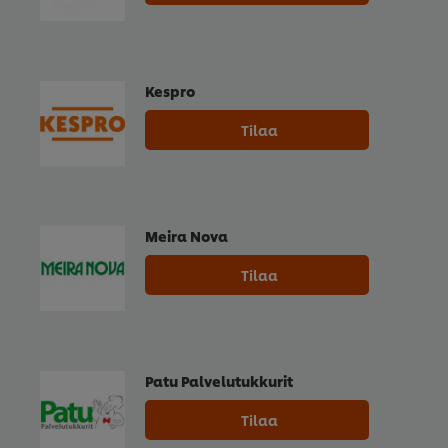
Kespro
Tilaa
Meira Nova
Tilaa
Patu Palvelutukkurit
Tilaa