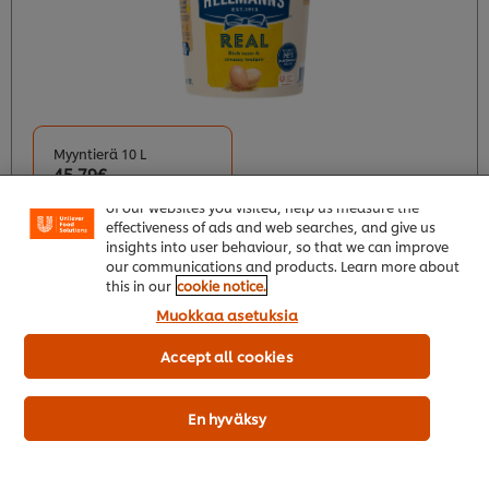
Myyntierä 10 L
45,79€
Welcome! We use cookies - Cookies tell us which parts
of our websites you visited, help us measure the
Viittellinen hinta (ei sis. ALV)
effectiveness of ads and web searches, and give us
insights into user behaviour, so that we can improve
our communications and products. Learn more about
this in our
cookie notice.
Muokkaa asetuksia
Lisää ostoskoriin
Accept all cookies
Osta tukusta
En hyväksy
Hellmann's Vegaanimajoneesi 3 L / 2,95 kg