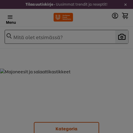
Tilaa uutiskirje -
Uusimmat trendit ja reseptit!
Menu
Mitä olet etsimässä?
MAJONEESIT JA
SALAATTIKASTIKKEET - MAJONEESIT
(
8
)
Kategoria