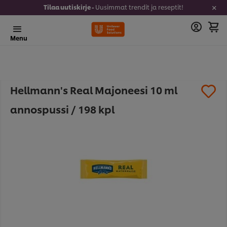
Tilaa uutiskirje -
Uusimmat trendit ja reseptit!
Menu
Hellmann's Real Majoneesi 10 ml
annospussi / 198 kpl