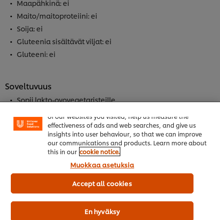
Maapähkinä: ei
Maito/maitoproteiini: ei
Soija: ei
Gluteenia sisältävät viljat: ei
Gluteeni: ei
Soveltuvuus
Sopii lakto-ovovegetaristeille
Welcome! We use cookies - Cookies tell us which parts
Laktoositon
of our websites you visited, help us measure the
effectiveness of ads and web searches, and give us
insights into user behaviour, so that we can improve
our communications and products. Learn more about
this in our
cookie notice.
Tuotekuvaus
Muokkaa asetuksia
Accept all cookies
Hyödyllisiä tietoja
En hyväksy