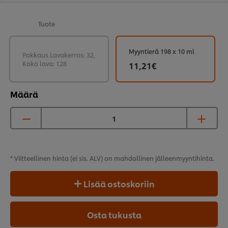
Tuote
Myyntierä 198 x 10 ml
Pakkaus Lavakerros: 32,
Koko lava: 128
11,21€
Määrä
* Viitteellinen hinta (ei sis. ALV) on mahdollinen
jälleenmyyntihinta.
Lisää ostoskoriin
Osta tukusta