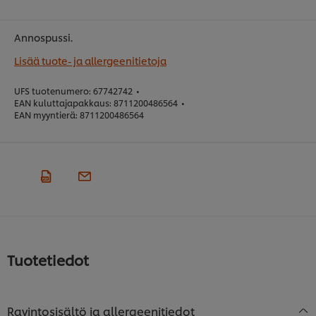
Annospussi.
Lisää tuote- ja allergeenitietoja
UFS tuotenumero:
67742742
•
EAN kuluttajapakkaus:
8711200486564
•
EAN myyntierä:
8711200486564
Tuotetiedot
Ravintosisältö ja allergeenitiedot