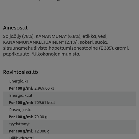
Ainesosat
Soijaöljy (78%), KANANMUNA* (6,8%), etikka, vesi,
KANANMUNANKELTUAINEN* (2,1%), sokeri, suola,
sitruunamehutiiviste,hapettumisenestoaine (E 385), aromi,
paprikauute. *Ulkokanojen munista.
Ravintosisältö
Energia kJ
2,969.00 kJ
Energia kcal
709.61 kcal
Rasva, josta
79.00 g
tyydyttynyt
12.000 g
Hiilihydraatti