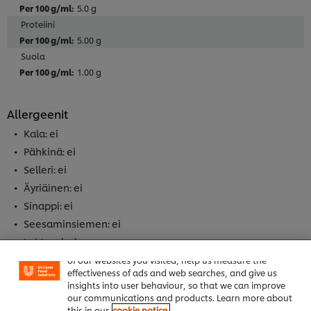
5.0 g
Proteiini
5.00 g
Suola
1.00 g
Allergeenit
Kala: ei
Pähkinä: ei
Selleri: ei
Äyriäinen: ei
Sinappi: ei
Seesaminsiemen: ei
Laktoosi: ei
Welcome! We use cookies - Cookies tell us which parts
Maapähkinä: ei
of our websites you visited, help us measure the
effectiveness of ads and web searches, and give us
Maito/maitoproteiini: ei
insights into user behaviour, so that we can improve
Kananmuna: ei
our communications and products. Learn more about
this in our
cookie notice.