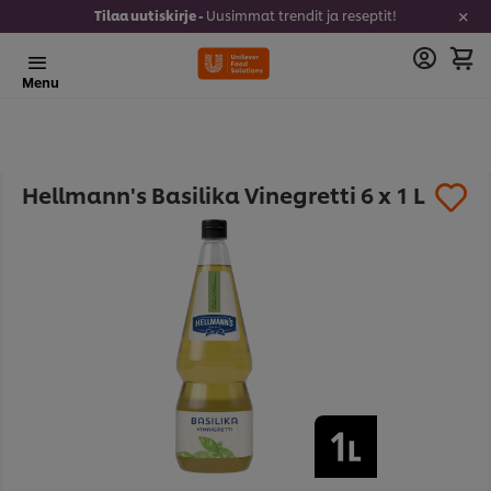
Tilaa uutiskirje -
Uusimmat trendit ja reseptit!
Menu
Hellmann's Basilika Vinegretti 6 x 1 L