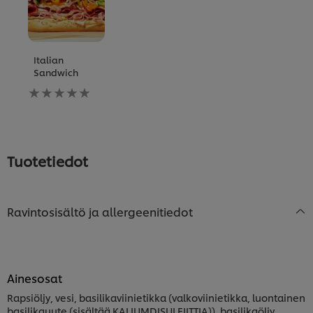
Italian
Sandwich
Ei
arvioita
tälle
recipe
Tuotetiedot
Ravintosisältö ja allergeenitiedot
Ainesosat
Rapsiöljy, vesi, basilikaviinietikka (valkoviinietikka, luontainen
basilikauute (sisältää KALIUMDISULFIITTIA)), basilikaöljy