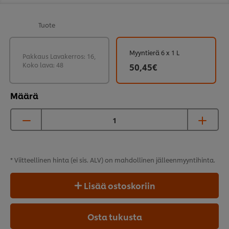
Tuote
Myyntierä 6 x 1 L
Pakkaus Lavakerros: 16,
Koko lava: 48
50,45€
Määrä
* Viitteellinen hinta (ei sis. ALV) on mahdollinen
jälleenmyyntihinta.
Lisää ostoskoriin
Osta tukusta