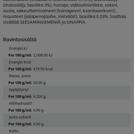
(maissiöljy, basilika 3%), hunaja, valkoviinietikka, sokeri,
suola, sakeuttamisaineet (karrageeni, ksantaanikumi),
mausteet (jalapenojauhe, inkivääri), basilika 0,03%. Saattaa
sisältää SEESAMINSIEMENIÄ ja SINAPPIA.
Ravintosisältö
Energia kJ
2,008.00 kJ
Energia kcal
479.92 kcal
Rasva, josta
50.00 g
tyydyttynyt
4.200 g
Hiilihydraatti
6.90 g
josta sokerit
6.90 g
Kuitu