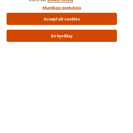
Soija: ei
Muokkaa asetuksia
Gluteenia sisältävät viljat: ei
Gluteeni: ei
Accept all cookies
En hyväksy
Tuotekuvaus
Hyödyllisiä tietoja
Vastaavia tuotteita (9)