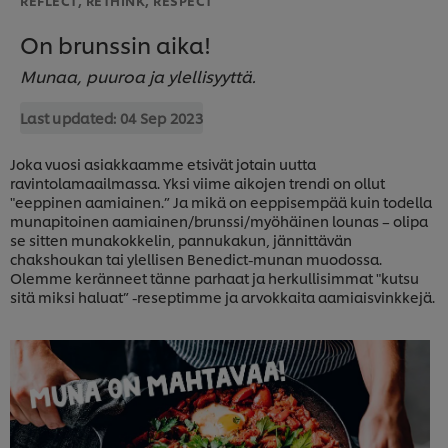
On brunssin aika!
Munaa, puuroa ja ylellisyyttä.
Last updated:
04 Sep 2023
Joka vuosi asiakkaamme etsivät jotain uutta
ravintolamaailmassa. Yksi viime aikojen trendi on ollut
"eeppinen aamiainen.” Ja mikä on eeppisempää kuin todella
munapitoinen aamiainen/brunssi/myöhäinen lounas – olipa
se sitten munakokkelin, pannukakun, jännittävän
chakshoukan tai ylellisen Benedict-munan muodossa.
Olemme keränneet tänne parhaat ja herkullisimmat "kutsu
sitä miksi haluat” -reseptimme ja arvokkaita aamiaisvinkkejä.