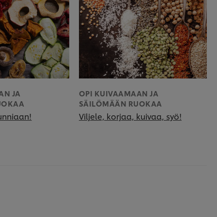
AN JA
OPI KUIVAAMAAN JA
UOKAA
SÄILÖMÄÄN RUOKAA
unniaan!
Viljele, korjaa, kuivaa, syö!