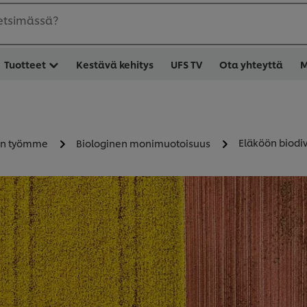
 etsimässä?
Tuotteet
Kestävä kehitys
UFS TV
Ota yhteyttä
M
Eläköön biodiv
en työmme
Biologinen monimuotoisuus