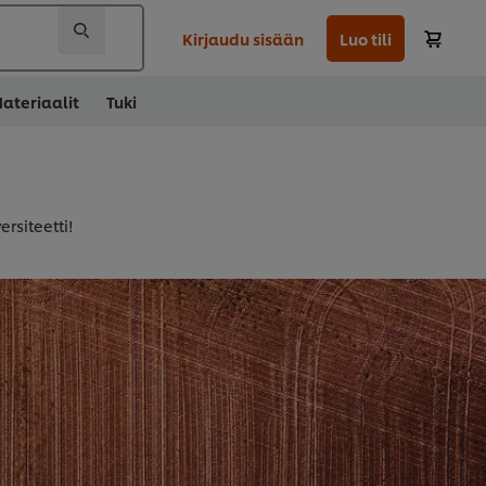
Kirjaudu sisään
Luo tili
ateriaalit
Tuki
ersiteetti!