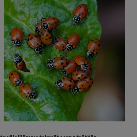
ita viljelijämme tekevät osana työtään