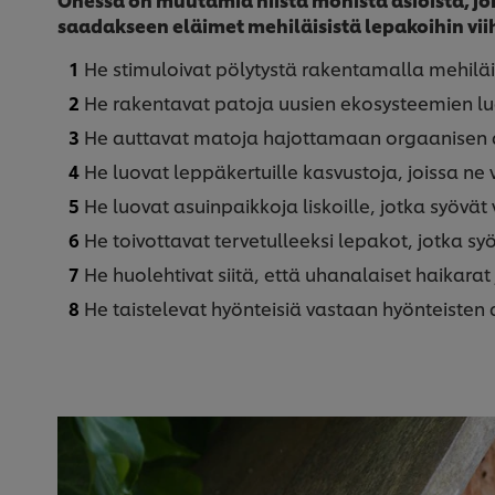
saadakseen eläimet mehiläisistä lepakoihin viih
He stimuloivat pölytystä rakentamalla mehiläish
He rakentavat patoja uusien ekosysteemien lu
He auttavat matoja hajottamaan orgaanisen 
He luovat leppäkertuille kasvustoja, joissa ne v
He luovat asuinpaikkoja liskoille, jotka syövät v
He toivottavat tervetulleeksi lepakot, jotka s
He huolehtivat siitä, että uhanalaiset haikarat j
He taistelevat hyönteisiä vastaan hyönteisten 