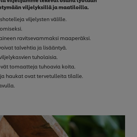
tymään viljelyksillä ja maatiloilla.
otelleja viljelysten välille.
omiseksi.
aineen ravitsevammaksi maaperäksi.
oivat talvehtia ja lisääntyä.
iljelykasvien tuholaisia.
yövät tomaatteja tuhoavia koita.
a haukat ovat tervetulleita tilalle.
avulla.