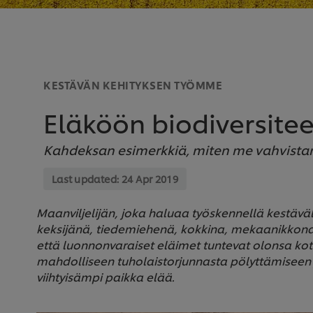
KESTÄVÄN KEHITYKSEN TYÖMME
Eläköön biodiversiteet
Kahdeksan esimerkkiä, miten me vahvista
Last updated:
24 Apr 2019
Maanviljelijän, joka haluaa työskennellä kestäväll
keksijänä, tiedemiehenä, kokkina, mekaanikkona
että luonnonvaraiset eläimet tuntevat olonsa koto
mahdolliseen tuholaistorjunnasta pölyttämiseen j
viihtyisämpi paikka elää.