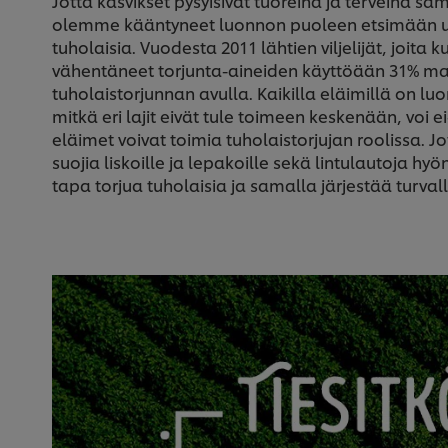
Jotta kasvikset pysyisivät tuoreina ja terveinä s
olemme kääntyneet luonnon puoleen etsimään uusia
tuholaisia. Vuodesta 2011 lähtien viljelijät, joit
vähentäneet torjunta-aineiden käyttöään 31% ma
tuholaistorjunnan avulla. Kaikilla eläimillä on luo
mitkä eri lajit eivät tule toimeen keskenään, voi e
eläimet voivat toimia tuholaistorjujan roolissa. 
suojia liskoille ja lepakoille sekä lintulautoja hyö
tapa torjua tuholaisia ja ​​samalla järjestää turvall