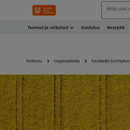
Mitä olet
Teemat ja ratkaisut
Koulutus
Reseptit
Kotisivu
Inspiraatiota
Kestävän kehityks