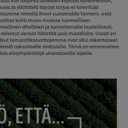
amalla kun torjunta-aineiden käyttöä vähennetään,
 ja yllättäviä tapoja torjua ei-toivottuja
a kutsumme nimellä Knorr sustainable farmers, ovat
atilaa kohti muun muassa luonnollisen
nnollinen vihollinen ja tunnistamalla huolellisesti,
i-toivotut vieraat hätistää pois maatilalta. Useat eri
Jotkut tomaattikasvattajamme ovat siksi rakentaneet
nteisiä rakastaville sinitiaisille. Tämä on erinomainen
isia elinympäristöjä uhanalaisille lajeille.