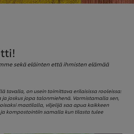
ti!
mme sekä eläinten että ihmisten elämää
ä tavalla, on usein toimittava erilaisissa rooleissa:
 ja joskus jopa talonmiehenä. Varmistamalla sen,
isaksi maatilalla, viljelijä saa apua kaikkeen
a kompostointiin samalla kun tilasta tulee