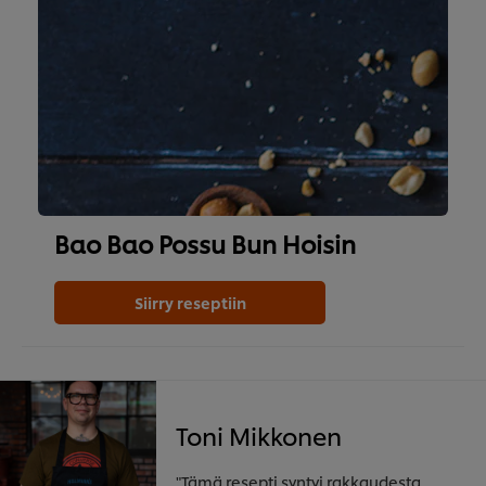
Bao Bao Possu Bun Hoisin
Siirry reseptiin
Toni Mikkonen
"Tämä resepti syntyi rakkaudesta