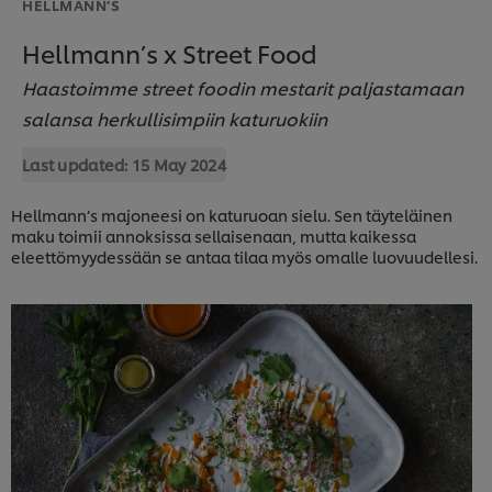
HELLMANN’S
Hellmann’s x Street Food
Haastoimme street foodin mestarit paljastamaan
salansa herkullisimpiin katuruokiin
Last updated:
15 May 2024
Hellmann’s majoneesi on katuruoan sielu. Sen täyteläinen
maku toimii annoksissa sellaisenaan, mutta kaikessa
eleettömyydessään se antaa tilaa myös omalle luovuudellesi.