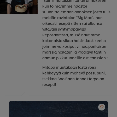
"Sain innoituksen tähän annokseen
kun toimarimme haastoi
suunnittelemaan annoksen josta tulisi
meidän ravintolan "Big Mac". Ihan
oikeasti resepti sitten sai alkunsa
ystäväni syntymäpäivillä
Reposaaressa, missä nautimme
kokonaista sikaa hoisin-kastikeella,
joimme valkosipuliviinaa porilaisten
marssia hoilaten ja Prodigyn tahtiin
aamun pikkutunneille asti tanssien."
Mitäpä muutakaan tästä voisi
kehkeytyä kuin mehevä possubuni,
tsekkaa Bao Baon Janne Herpolan
resepti!