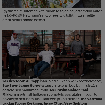
Pyysimme muutamaa katuruoan taitajaa paljastamaan miten
he käyttävät Hellmann’s majoneesia ja loihtimaan meille
omat nimikkoannoksensa.
Seksico Tacon Ali Toppinen
loihti huikean värikkäät kalatacot,
Bao Baon Janne Herpola
taasen rakensi bao bunin sisään
aasialaisen makumaailman.
A&S-ravintoloiden Toni
Mikkonen
valmisti huikean suomalais-aasialaisen, kaalilla
höystetyn perunamuusilisäkkeen ja kotkalaisen
The Van food
truckin Tuomo Koskinen, Juuso Olli ja Vesa Sjöblom