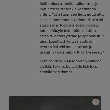
Kaliforniassa lumilautailemassa ja
löysin tacot ja etenkin korianterin
yrttinä. Tulin Suomeen tietämättä että
se oli nimenomaan korianteri joka oli
salsoissa ja tacoissa isossa osassa,
joten päädyin tekemään erilaisia
salsoja väärillä yrteillä ja epäonnistuin
aina. Lopulta chileläisen ystäväni
Pedron äiti teki meille salsan ja
uskalsin kysyä mikä yrtti on kyseessä.”
Seksico Tacosin Ali Toppisen huikean
värikäs Seksico baja style fish taco,
caballeros y damas!