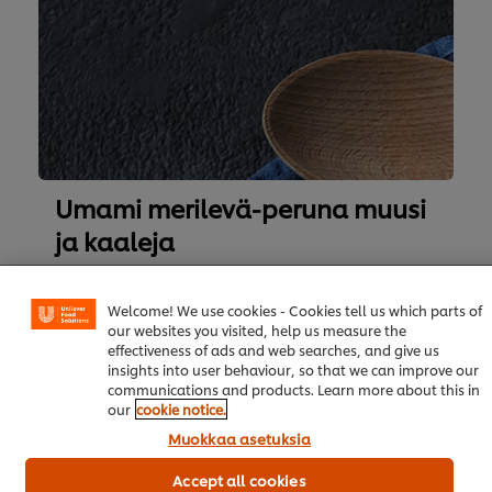
Umami merilevä-peruna muusi
ja kaaleja
Siirry reseptiin
Welcome! We use cookies - Cookies tell us which parts of
our websites you visited, help us measure the
effectiveness of ads and web searches, and give us
insights into user behaviour, so that we can improve our
communications and products. Learn more about this in
our
cookie notice.
Tuomo Koskisen, Juuso
Muokkaa asetuksia
Ollin ja Vesa Sjöblom
Accept all cookies