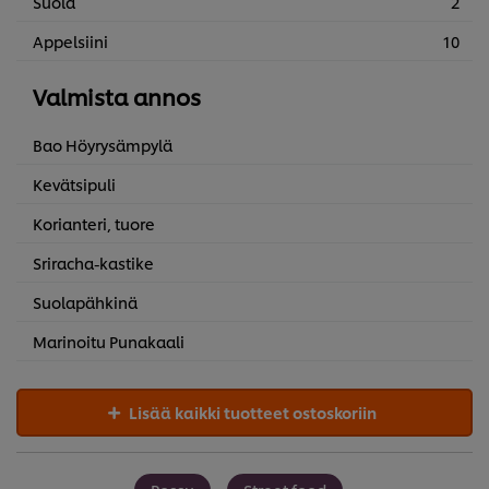
Suola
2
Appelsiini
10
Valmista annos
Bao Höyrysämpylä
Kevätsipuli
Korianteri, tuore
Sriracha-kastike
Suolapähkinä
Marinoitu Punakaali
Lisää kaikki tuotteet ostoskoriin