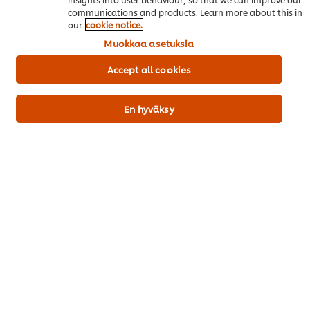
communications and products. Learn more about this in
our
cookie notice.
Muokkaa asetuksia
Accept all cookies
Trendikkäät Menut Vol. 4
En hyväksy
Ruoka-alan kuumimmat trendit 2026
Lataa raportti
Suositut reseptit
(4)