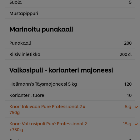
Suola
5
Mustapippuri
Marinoitu punakaali
Punakaali
200
Riisiviinietikka
200 cl
Valkosipuli - korianteri majoneesi
Hellmann's Täysmajoneesi 5 kg
120
Korianteri, tuore
10
Knorr Inkivääri Puré Professional 2 x
5 g
750g
Knorr Valkosipuli Puré Professional 2
15 g
x750 g