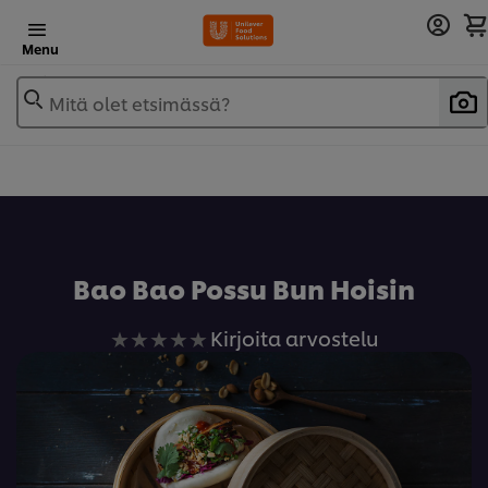
Menu
Mitä olet etsimässä?
Lisää reseptikirjaan
Bao Bao Possu Bun Hoisin
Ei
Kirjoita arvostelu
arvioita
tälle
recipe