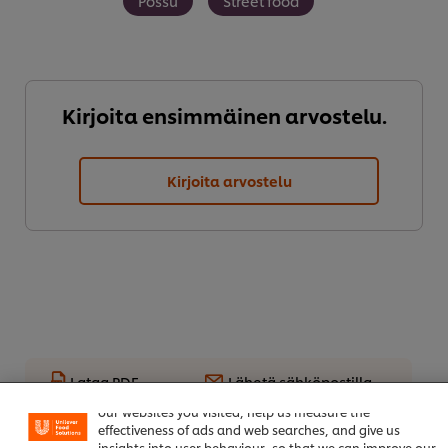
Possu
Street food
Kirjoita ensimmäinen arvostelu.
Kirjoita arvostelu
Lataa PDF
Lähetä sähköpostilla
Welcome! We use cookies - Cookies tell us which parts of
our websites you visited, help us measure the
effectiveness of ads and web searches, and give us
insights into user behaviour, so that we can improve our