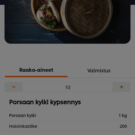
Raaka-aineet
Valmistus
−
+
Porsaan kylki kypsennys
Porsaan kylki
1 kg
Hoisinkastike
200