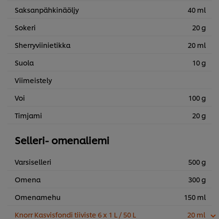
Saksanpähkinäöljy
40 ml
Sokeri
20 g
Sherryviinietikka
20 ml
Suola
10 g
Viimeistely
Voi
100 g
Timjami
20 g
Selleri- omenaliemi
Varsiselleri
500 g
Omena
300 g
Omenamehu
150 ml
Knorr Kasvisfondi tiiviste 6 x 1 L / 50 L
20 ml