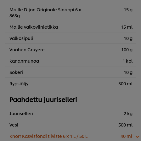
Maille Dijon Originale Sinappi 6 x
15 g
865g
Maille valkoviinietikka
15 ml
Valkosipuli
10 g
Vuohen Gruyere
100 g
kananmunaa
1 kpl
Sokeri
10 g
Rypsiöljy
500 ml
Paahdettu juuriselleri
Juuriselleri
2 kg
Vesi
500 ml
Knorr Kasvisfondi tiiviste 6 x 1 L / 50 L
40 ml