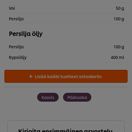
Voi
50 g
Persilja
100 g
Persilja öljy
Persilja
100 g
Rypsiöljy
400 ml
Lisää kaikki tuotteet ostoskoriin
Kasvis
Pääruoka
Kirjoita ensimmäinen arvostelu.