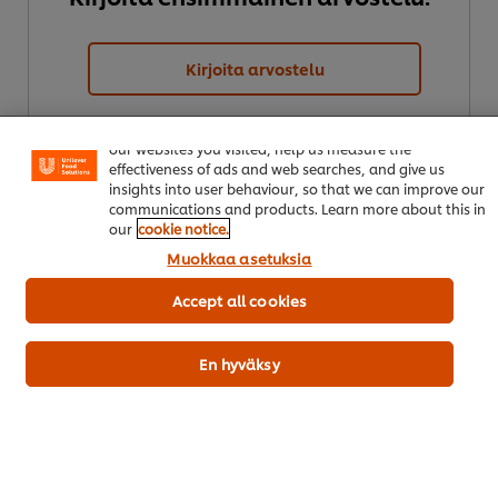
Kirjoita arvostelu
Welcome! We use cookies - Cookies tell us which parts of
our websites you visited, help us measure the
effectiveness of ads and web searches, and give us
insights into user behaviour, so that we can improve our
communications and products. Learn more about this in
our
cookie notice.
Muokkaa asetuksia
Lataa PDF
Lähetä sähköpostilla
Accept all cookies
En hyväksy