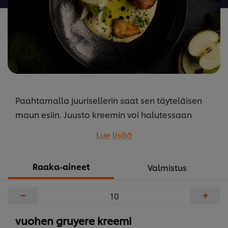
Paahtamalla juurisellerin saat sen täyteläisen
maun esiin. Juusto kreemin voi halutessaan
tehdä mistä tahansa kovasta juustosta.
Lue lisää
...
Raaka-aineet
Valmistus
−
+
vuohen gruyere kreemi