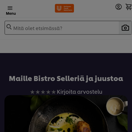
Menu
Mitä olet etsimässä?
Lisää reseptikirjaan
Maille Bistro Selleriä ja juustoa
Ei
Kirjoita arvostelu
arvioita
tälle
recipe