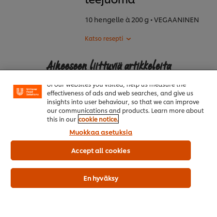
10 hengelle à 200 g • VEGAANINEN
Aiheeseen liittyviä artikkeleita
Welcome! We use cookies - Cookies tell us which parts
of our websites you visited, help us measure the
effectiveness of ads and web searches, and give us
insights into user behaviour, so that we can improve
our communications and products. Learn more about
this in our
cookie notice.
Muokkaa asetuksia
LÖYDÄ MONET ERI MAHDOLLISUUDET TEEN
V
NAUTTIMISEEN!
Accept all cookies
S
Yhdistä tee ruokaasi
En hyväksy