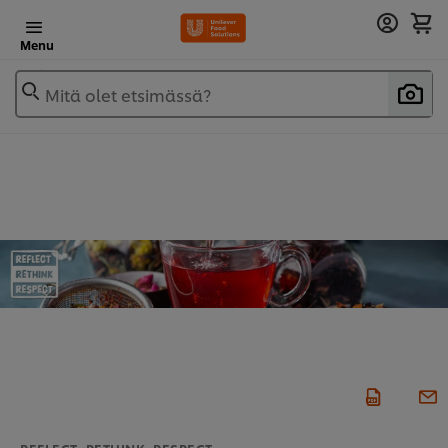
Menu
Mitä olet etsimässä?
REFLECT, RETHINK, RESPECT