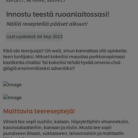
Innostu teestä ruoanlaitossasi!
Näillä resepteillä pääset alkuun!
Last updated:
04 Sep 2023
Etkö ole teenjuoja? Oh well, sinun kannattaa silti opiskella
teen tuntijaksi. Mikset kokeilisi maustaa porkkanapiiraasi
kastiketta chailla! Tai kokeilisi tehdä hyvää omena-chai-
glögiä ensimmäiseksi adventiksi?
Maittavia teereseptejä!
Vihreä tee sopii sushiin, kalaan, höyrytettyihin vihanneksiin,
kasvissalaatteihin, kanaan ja riisiin. Musta tee sopii
punaiseen lihaan, suklaaseen, leivonnaisiin ja mahtaviin