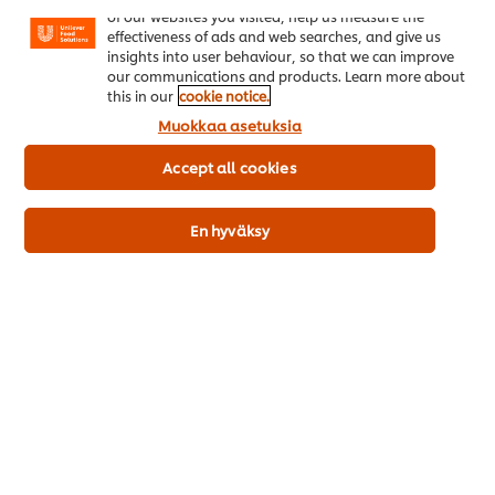
of our websites you visited, help us measure the
effectiveness of ads and web searches, and give us
insights into user behaviour, so that we can improve
our communications and products. Learn more about
this in our
cookie notice.
Muokkaa asetuksia
Accept all cookies
En hyväksy
Löydä fondisi ja liemesi!