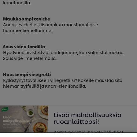
kanafondilla.
Maukkaampi ceviche
Anna cevichellesi lisämakua maustamalla se
hummeriliemellämme.
Sous videa fondilla
Hyödynnä tiivistettyjä fondejamme, kun valmistat ruokaa
Sous vide -menetelmällä.
Hauskempi vinegretti
Kyllästynyt tavalliseen vinegrettiisi? Kokeile maustaa sitä
hieman tryffelillä ja Knorr -sienifondilla.
Lisää mahdollisuuksia
ruoanlaittoosi!
Keitot, padat ja ihanat kastikkeet
Welcome! We use cookies - Cookies tell us which parts