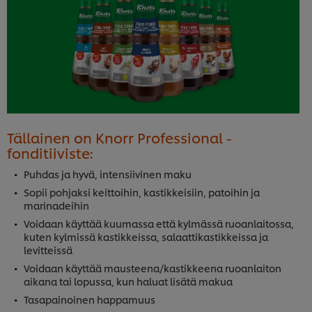
Tällainen on Knorr Professional -
fonditiiviste:
Puhdas ja hyvä, intensiivinen maku
Sopii pohjaksi keittoihin, kastikkeisiin, patoihin ja
marinadeihin
Voidaan käyttää kuumassa että kylmässä ruoanlaitossa,
kuten kylmissä kastikkeissa, salaattikastikkeissa ja
levitteissä
Voidaan käyttää mausteena/kastikkeena ruoanlaiton
aikana tai lopussa, kun haluat lisätä makua
Tasapainoinen happamuus