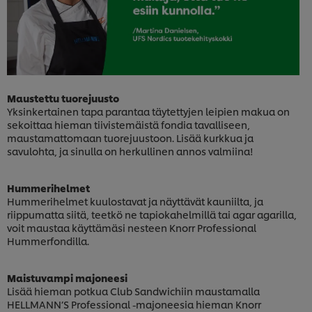
Maustettu tuorejuusto
Yksinkertainen tapa parantaa täytettyjen leipien makua on
sekoittaa hieman tiivistemäistä fondia tavalliseen,
maustamattomaan tuorejuustoon. Lisää kurkkua ja
savulohta, ja sinulla on herkullinen annos valmiina!
Hummerihelmet
Hummerihelmet kuulostavat ja näyttävät kauniilta, ja
riippumatta siitä, teetkö ne tapiokahelmillä tai agar agarilla,
voit maustaa käyttämäsi nesteen Knorr Professional
Hummerfondilla.
Maistuvampi majoneesi
Lisää hieman potkua Club Sandwichiin maustamalla
HELLMANN’S Professional -majoneesia hieman Knorr