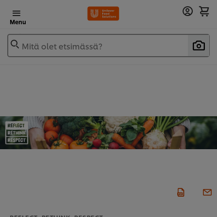
Menu
Mitä olet etsimässä?
REFLECT, RETHINK, RESPECT