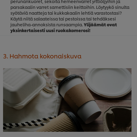
perunankuoret, sekoita herneenvarret yrttiöljyihin ja
parsakaalin varret samettisiin keittoihin. Löytyykö sinulta
syötäviä naatteja tai kukkakaalin lehtiä varastostasi?
Käytä niitä salaateissa tai pestoissa tai tehdäksesi
jauheliha-annoksista runsaampia.
Ylijäämät ovat
yksinkertaisesti uusi ruokakomerosi!
3. Hahmota kokonaiskuva