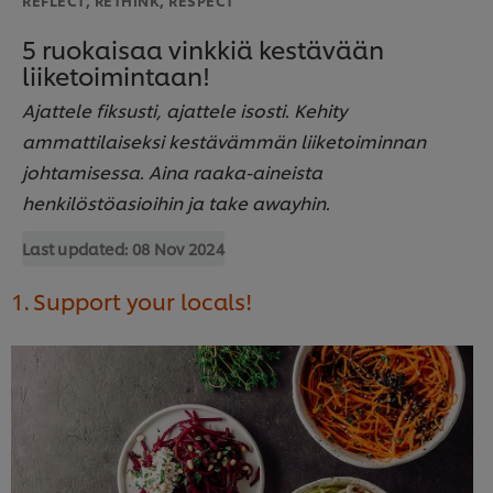
5 ruokaisaa vinkkiä kestävään
liiketoimintaan!
Ajattele fiksusti, ajattele isosti. Kehity
ammattilaiseksi kestävämmän liiketoiminnan
johtamisessa. Aina raaka-aineista
henkilöstöasioihin ja take awayhin.
Last updated:
08 Nov 2024
1.
Support your locals!