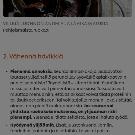
VILLEJÄ LUONNON ANTIMIA JA LÄHIKASVATUSTA
K
Pohjoismaista ruokaa!
H
2. Vähennä hävikkiä
Pienennä annoksia
. Seuraa annoskokoja: palaavatko
lautaset ylijääneillä perunoilla? Syövätkö asiakkaat vain
puolet salaatista? Täydellistä – sitten tiedät täsmälleen
missä ja miten voit pienentää annoksiasi. Toisaalta voit
muuttaa menua niin, että asiakkaat voivat tilata proteiinin
tai lisukkeet erikseen. Tai voit tarjoilla menun, joka sisältää
ainoastaan pieniä ruoka-annoksia.
Jos seurue voi
yhdistää ruokakokemuksensa, on ylijäämän riski
pienempi.
Yleensä ei tilata sellaista, jota ei haluta syödä.
Hyödynnä ylijäämiä
. Lisää juustonkuoria liemiin,
fondeihin, patoihin ja risottoihin. Leivo tai paista