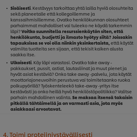
Sisäisesti
. Kestävyys tarkoittaa yhtä lailla hyviä olosuhteita
sekä planeetalle että kollegoillemme ja
kanssaihmisillemme. Ovatko henkilökunnan olosuhteet
parhaimmat mahdolliset vai tuleeko ne käydä tarkemmin
läpi?
Voitko suunnitella resurssienkäytön siten, että
henkilökunta, budjetti ja ilmasto hyötyy siitä?
Joissakin
tapauksissa se voi olla niinkin yksinkertaista,
että käytät
valmiita tuotteita sen sijaan, että tekisit kaiken alusta
saakka itse.
Ulkoisesti
. Käy läpi varastosi. Ovatko take away -
pakkaukset, pussit, astiat, lautasliinat ja muut pienet ja
hyvät asiat kestäviä? Onko take away -palvelu, jota käytät
moottoriajoneuvoihin perustuva vai toimitetaanko ruoka
polkupyörillä? Työskenteleekö take-away -yritys itse
kestävästi ja onko heillä hyvä henkilöstöpolitiikka? Valitse
parhain mahdollinen valinta.
Se maksaa itsensä takaisin
pitkällä tähtäimellä ja on varmasti asia, jota myös
asiakkaasi arvostavat.
4. Toimi proteiiniystävällisesti