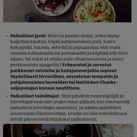
Paikalliset jyvät
. Riisin ja pastan sijaan, jotka täytyy
kuljettaa kaukaa, käytä pohjoismaisia jyviä, kuten
kokojyvää, kauraa, vehnää ja papupastaa. Voit myös
raastaa kukkakaalta tai parsakaalta ja käyttää sitä riisin
sijaan. Tai miksi et ottaisi esiin vihannessorvia ja tekisi
porkkanoista spagettia?
Friteeratut ja sorvatut
porkkanat salvialla ja katajanmarjoilla sopivat
täydellisesti hirvenlihan, savustetun tempehin ja
pohjoismaisten herneiden tai NoChicken Chunks -
soijapalojen kanssa nautittuna.
Paikalliset toimittajat
. Tänä päivänä maanviljelijät ja
toimittajat ovat vain yhden haun päässä. Etsi internetistä
paikallisia toimittajia alueeltasi, ja vaikka pyörittäisit
suurempaa liiketoimintaa, sinulla voi olla mahdollisuus
tehdä pienemmät tilauksesi paikallisesti.