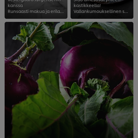
kanssa
kastikkeella!
Runsaasti makua ja erilaisia tekstuureita täydellisessä salaatissa
Vallankumouksellinen salaatti tarvitsee vallankumouksellisen kastikkeen. Tässä ohjeemme siihen.