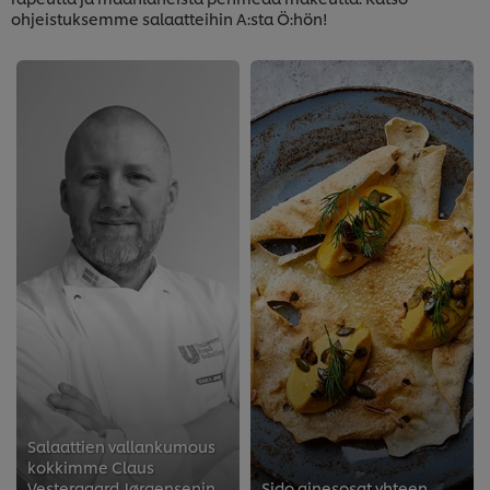
ohjeistuksemme salaatteihin A:sta Ö:hön!
Salaattien vallankumous
kokkimme Claus
Vestergaard Jørgensenin
Sido ainesosat yhteen