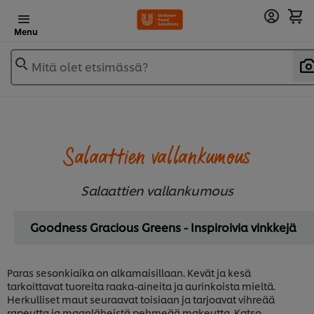
Menu
Mitä olet etsimässä?
Salaattien vallankumous
Salaattien vallankumous
Goodness Gracious Greens - Inspiroivia vinkkejä
Paras sesonkiaika on alkamaisillaan. Kevät ja kesä
tarkoittavat tuoreita raaka-aineita ja aurinkoista mieltä.
Herkulliset maut seuraavat toisiaan ja tarjoavat vihreää
rapeutta ja maanläheistä pehmeää makeutta. Katso