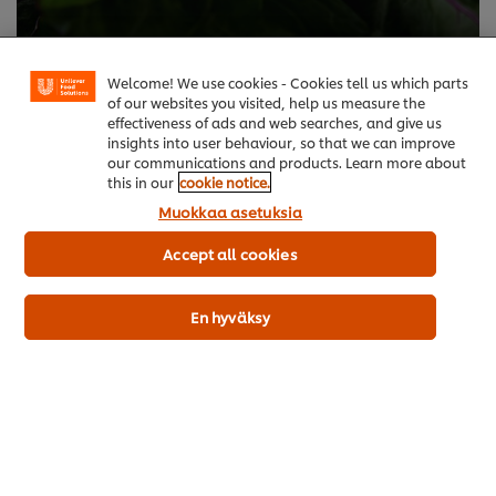
Tervehdi toukokuun satokasveja
Welcome! We use cookies - Cookies tell us which parts
of our websites you visited, help us measure the
effectiveness of ads and web searches, and give us
insights into user behaviour, so that we can improve
our communications and products. Learn more about
this in our
cookie notice.
Muokkaa asetuksia
Accept all cookies
Teemat ja ratkaisut
En hyväksy
Koulutus
Reseptit
Tuotteet
Kestävä kehitys