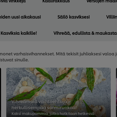
ivia vinkkejä
Kaalirakkaus
Versojen maa
iden uusi aikakausi
Säilö kasviksesi
Villii
Kasviksia kaikille!
Vihreää, edullista & maukasta
onet varhaisvihannekset. Mitä tekisit juhliaksesi valoa 
tuvat sinulle.
Vihreämpiä vaihtoehtoja –
herkullisempaa sormiruokaa!
Kaksi makupommia, jotka hotkitaan hetkessä