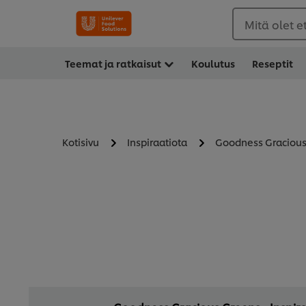
Mitä olet 
Teemat ja ratkaisut
Koulutus
Reseptit
Kotisivu
Inspiraatiota
Goodness Gracious