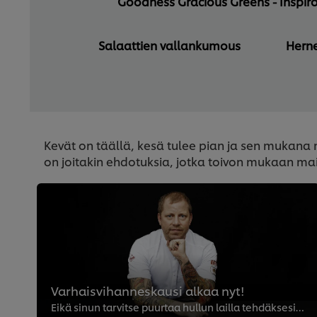
Goodness Gracious Greens - Inspiro
Salaattien vallankumous
Herne
Kevät on täällä, kesä tulee pian ja sen mukana m
on joitakin ehdotuksia, jotka toivon mukaan mais
Varhaisvihanneskausi alkaa nyt!
Eikä sinun tarvitse puurtaa hullun lailla tehdäksesi vaikutuksen, sanoo Daniel Müllern.