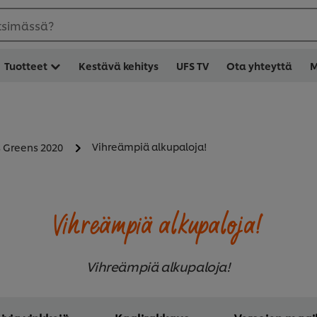
etsimässä?
Tuotteet
Kestävä kehitys
UFS TV
Ota yhteyttä
M
Vihreämpiä alkupaloja!
 Greens 2020
Vihreämpiä alkupaloja!
Vihreämpiä alkupaloja!