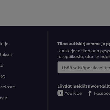
kirje
Tilaa uutiskirjeemme ja py
Uutiskirjeen tilaajana py
tukset
reseptiikasta, alan trendeis
aa
Lisää sähköpostiosoittee
dot
Löydät meidät myös täält
aseloste
YouTube
Facebo
oste