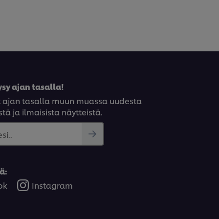
sy ajan tasalla!
syt ajan tasalla muun muassa uudesta
tä ja ilmaisista näytteistä.
si..
ä:
ok
Instagram