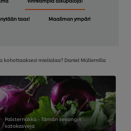
ilma
Vihreämpiä alkupaloja!
nnytään taas!
Maailman ympäri
ja kohottaaksesi mielialaa? Daniel Müllernilla
Palsternakka - Tämän sesongin
satokasveja