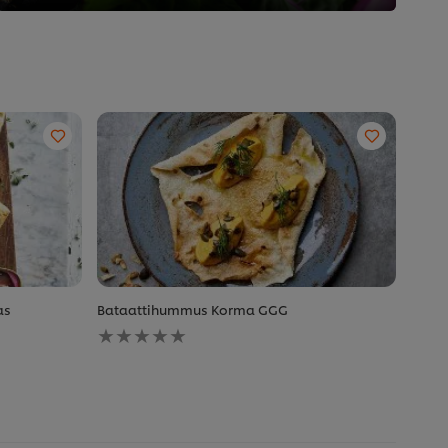
as
Bataattihummus Korma GGG
Ei
arvioita
tälle
recipe