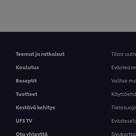
Teemat ja ratkaisut
Tilaa uutis
Koulutus
Evästease
Reseptit
Valitse m
Tuotteet
Käyttöeh
Kestävä kehitys
Tietosuoj
UFS TV
Evästesel
Ota yhteyttä
Sivukartta