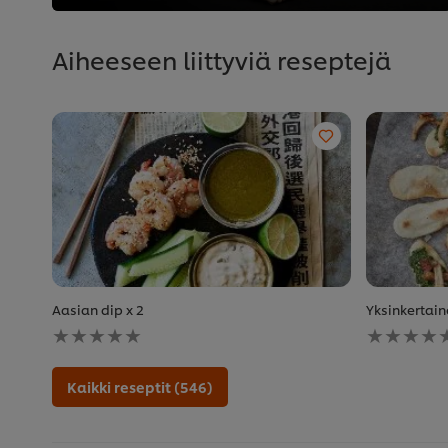
Aiheeseen liittyviä reseptejä
Aasian dip x 2
Yksinkertain
Ei
Ei
arvioita
arvioita
tälle
tälle
recipe
recipe
Kaikki reseptit (546)