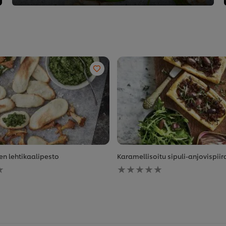
en lehtikaalipesto
Karamellisoitu sipuli-anjovispiir
Ei
arvioita
tälle
recipe