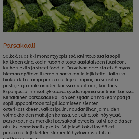
Parsakaali
Selkeä suosikki monentyyppisissä ravintoloissa ja sopii
kaikkeen aina kodin ruoanlaitosta aasialaiseen fuusioon,
kulhoruokiin ja street foodiin. On vaivan arvoista etsiä myös
hieman epätavallisempia parsakaalin lajikkeita. Italiassa
hiukan kitkerämpi parsakaalilajike, rapini, on suosittu
pastojen ja makkaroiden kanssa nautittuna, kun taas
Espanjassa ihmiset tykkäävät syödä rapinia sianlihan kanssa.
Kiinalainen parsakaali kai-lan sen sijaan on makeampaa ja
sopii uppopaistoon tai grillaamiseen sienten,
osterikastikkeen, valkosipulin, naudanlihan ja muiden
voimakkaiden makujen kanssa. Voit aina toki höyryttää
parsakaalin esimerkiksi parsakaalipyreeksi tai viipaloida sen
ohuiksi parsakaalisipseiksi. Viljelevä kokki löytää eri
parsakaalilajikkeiden siemeniä hyvinvarustetuista
verkkokaupoista.