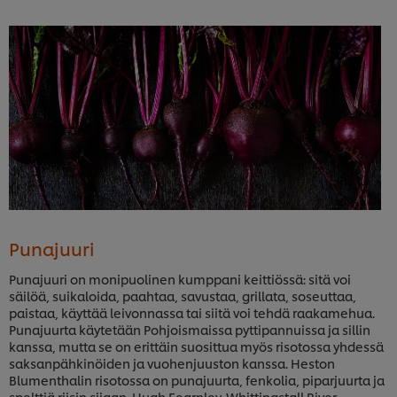
Punajuuri
Punajuuri on monipuolinen kumppani keittiössä: sitä voi
säilöä, suikaloida, paahtaa, savustaa, grillata, soseuttaa,
paistaa, käyttää leivonnassa tai siitä voi tehdä raakamehua.
Punajuurta käytetään Pohjoismaissa pyttipannuissa ja sillin
kanssa, mutta se on erittäin suosittua myös risotossa yhdessä
saksanpähkinöiden ja vuohenjuuston kanssa. Heston
Blumenthalin risotossa on punajuurta, fenkolia, piparjuurta ja
spelttiä riisin sijaan. Hugh Fearnley-Whittingstall River