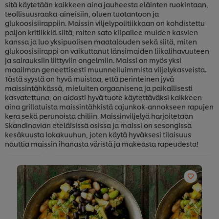
sitä käytetään kaikkeen aina jauheesta eläinten ruokintaan,
teollisuusraaka-aineisiin, oluen tuotantoon ja
glukoosisiirappiin. Maissin viljelypolitiikkaan on kohdistettu
paljon kritiikkiä siitä, miten sato kilpailee muiden kasvien
kanssa ja luo yksipuolisen maatalouden sekä siitä, miten
glukoosisiirappi on vaikuttanut länsimaiden liikalihavuuteen
ja sairauksiin liittyviin ongelmiin. Maissi on myös yksi
maailman geneettisesti muunnelluimmista viljelykasveista.
Tästä syystä on hyvä muistaa, että perinteinen jyvä
maissintähkässä, mieluiten orgaanisena ja paikallisesti
kasvatettuna, on aidosti hyvä tuote käytettäväksi kaikkeen
aina grillatuista maissintähkistä cajunkok-annokseen rapujen
kera sekä perunoista chiliin. Maissinviljelyä harjoitetaan
Skandinavian eteläisissä osissa ja maissi on sesongissa
kesäkuusta lokakuuhun, joten käytä hyväksesi tilaisuus
nauttia maissin ihanasta väristä ja makeasta rapeudesta!