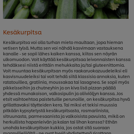
Kesäkurpitsa
Kesäkurpitsa voi olla turhan mieto maultaan, jopa hieman
vetisen tylsä. Mutta sen voi nähdä kasvimaan vastauksena
kanalle - se sopii lähes kaiken kanssa, kiitos sen nöyrän
ulkomuodon. Voit käyttää kesäkurpitsaa leivonnaisten kanssa
tehdäksesi niistä erittäin mehukkaita ja/tai gluteenittomia.
Voit muuntaa kesäkurpitsan myös raakaruokazuudeleiksi eli
kasvisnuudeleiksi tai voit tehdä siitä klassisia annoksia, kuten
ratatouillea, gratiinia, moussakaa tai lasagnea. Se sopii myös
pikkelsseihin ja chutneyhin ja on kiva lisä pizzan päällä
yhdessä munakoison, valkosipulin ja oliiviöljyn kanssa. Jos
etsit vaihtoehtoa paistetuille perunoille, on kesäkurpitsa hyvä
grillattavaksi täytteiden kera. Tai miksi et tekisi muussia
pitkään kypsytetystä kesäkurpitsasta, rosmariinista,
sitruunasta, parmesaanista ja valkoisista pavuista, mikä on
herkullista hapanleivän ja kalan tai lihan kanssa? Ethän
unohda kesäkurpitsan kukkia, jos ostat sitä suoraan
maanviljelijältä - ne ovat hyviä yhdistettynä ricottaan,