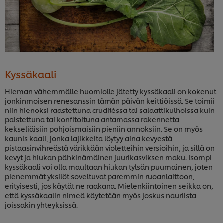
Kyssäkaali
Hieman vähemmälle huomiolle jätetty kyssäkaali on kokenut
jonkinmoisen renesanssin tämän päivän keittiöissä. Se toimii
niin hienoksi raastettuna cruditéssa tai salaattikulhoissa kuin
paistettuna tai konfitoituna antamassa rakennetta
kekseliäisiin pohjoismaisiin pieniin annoksiin. Se on myös
kaunis kaali, jonka lajikkeita löytyy aina kevyestä
pistaasinvihreästä värikkään violetteihin versioihin, ja sillä on
kevyt ja hiukan pähkinämäinen juurikasviksen maku. Isompi
kyssäkaali voi olla maultaan hiukan tylsän puumainen, joten
pienemmät yksilöt soveltuvat paremmin ruoanlaittoon,
erityisesti, jos käytät ne raakana. Mielenkiintoinen seikka on,
että kyssäkaalin nimeä käytetään myös joskus nauriista
joissakin yhteyksissä.