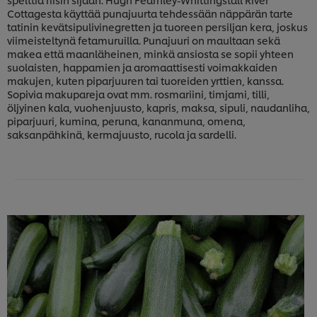
Cottagesta käyttää punajuurta tehdessään näppärän tarte
tatinin kevätsipulivinegretten ja tuoreen persiljan kera, joskus
viimeisteltynä fetamuruilla. Punajuuri on maultaan sekä
makea että maanläheinen, minkä ansiosta se sopii yhteen
suolaisten, happamien ja aromaattisesti voimakkaiden
makujen, kuten piparjuuren tai tuoreiden yrttien, kanssa.
Sopivia makupareja ovat mm. rosmariini, timjami, tilli,
öljyinen kala, vuohenjuusto, kapris, maksa, sipuli, naudanliha,
piparjuuri, kumina, peruna, kananmuna, omena,
saksanpähkinä, kermajuusto, rucola ja sardelli.