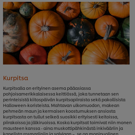
Kurpitsa
Kurpitsalla on erityinen asema pääasiassa
pohjoisamerikkalaisessa keittiössä, joka tunnetaan sen
perinteisistä kiitospäivän kurpitsapiiraista sekä pakollisista
Halloween-koristeista. Mahtavan ulkomuodon, makean
pehmeän maun ja kermaisen koostumuksen ansiosta
kurpitsasta on tullut selkeä suosikki erityisesti keitoissa,
piirakoissa ja jälkiruoissa. Koska kurpitsat toimivat niin monen
mausteen kanssa - aina muskottipähkinästä inkivääriin ja
kanelista rosmariiniin ja salviaan –, se on monipuolinen