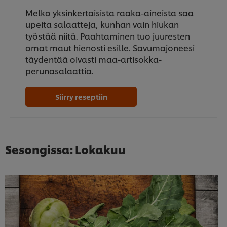
Melko yksinkertaisista raaka-aineista saa
upeita salaatteja, kunhan vain hiukan
työstää niitä. Paahtaminen tuo juuresten
omat maut hienosti esille. Savumajoneesi
täydentää oivasti maa-artisokka-
perunasalaattia.
Siirry reseptiin
Sesongissa: Lokakuu