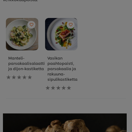
Manteli-
Vasikan
parsakaalisalaatti
paahtopaisti,
ja dijon-kastiketta
parsakaalia ja
rakuuna-
Ei
sipulikastiketta
arvioita
tälle
Ei
recipe
arvioita
tälle
recipe