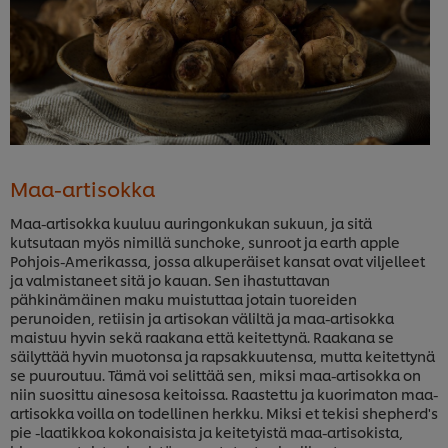
Maa-artisokka
Maa-artisokka kuuluu auringonkukan sukuun, ja sitä
kutsutaan myös nimillä sunchoke, sunroot ja earth apple
Pohjois-Amerikassa, jossa alkuperäiset kansat ovat viljelleet
ja valmistaneet sitä jo kauan. Sen ihastuttavan
pähkinämäinen maku muistuttaa jotain tuoreiden
perunoiden, retiisin ja artisokan väliltä ja maa-artisokka
maistuu hyvin sekä raakana että keitettynä. Raakana se
säilyttää hyvin muotonsa ja rapsakkuutensa, mutta keitettynä
se puuroutuu. Tämä voi selittää sen, miksi maa-artisokka on
niin suosittu ainesosa keitoissa. Raastettu ja kuorimaton maa-
artisokka voilla on todellinen herkku. Miksi et tekisi shepherd's
pie -laatikkoa kokonaisista ja keitetyistä maa-artisokista,