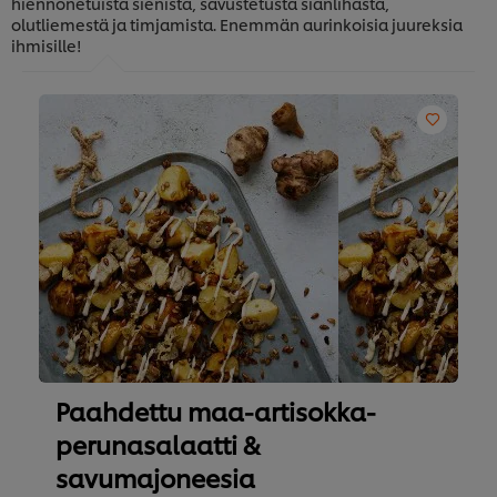
hiennonetuista sienistä, savustetusta sianlihasta,
olutliemestä ja timjamista. Enemmän aurinkoisia juureksia
ihmisille!
Paahdettu maa-artisokka-
perunasalaatti &
savumajoneesia