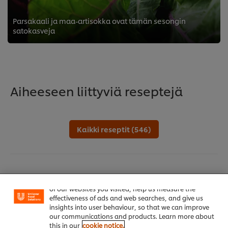
Parsakaali ja maa-artisokka ovat tämän sesongin
satokasveja
Aiheeseen liittyviä reseptejä
Kaikki reseptit (546)
Welcome! We use cookies - Cookies tell us which parts
of our websites you visited, help us measure the
effectiveness of ads and web searches, and give us
insights into user behaviour, so that we can improve
our communications and products. Learn more about
this in our
cookie notice.
Teemat ja ratkaisut