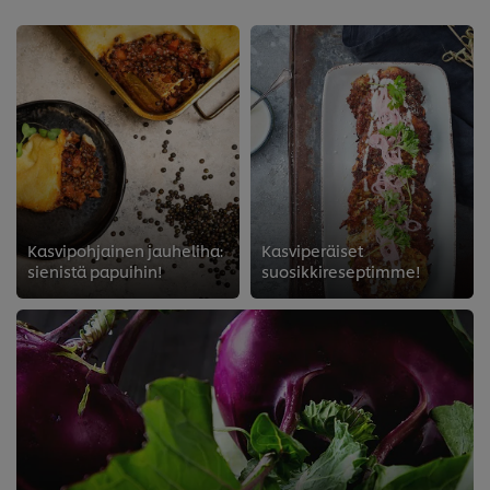
Kasvipohjainen jauheliha:
Kasviperäiset
sienistä papuihin!
suosikkireseptimme!