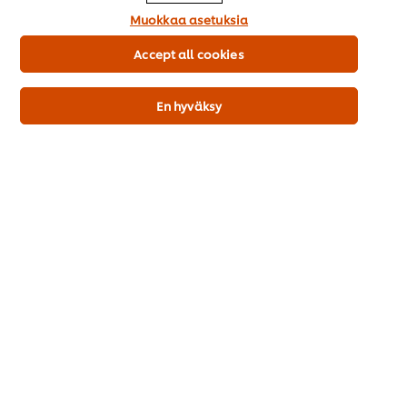
Muokkaa asetuksia
Koulutus
Accept all cookies
Reseptit
En hyväksy
Tuotteet
Kestävä kehitys
UFS TV
Ota yhteyttä
Materiaalit
Tuki
Tilaa uutiskirje
Evästeasetukset