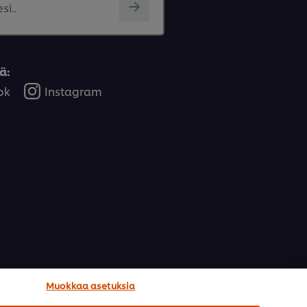
si..
ä:
ok
Instagram
Muokkaa asetuksia