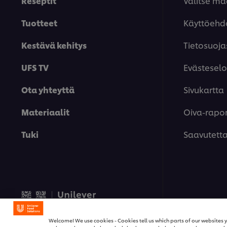
Reseptit
Valitse m
Tuotteet
Käyttöehd
Kestävä kehitys
Tietosuoja
UFS TV
Evästeselo
Ota yhteyttä
Sivukartta
Materiaalit
Oiva-rapor
Tuki
Saavutett
© 2026 Unilever Food Soluti
Welcome! We use cookies - Cookies tell us which parts of our websites y