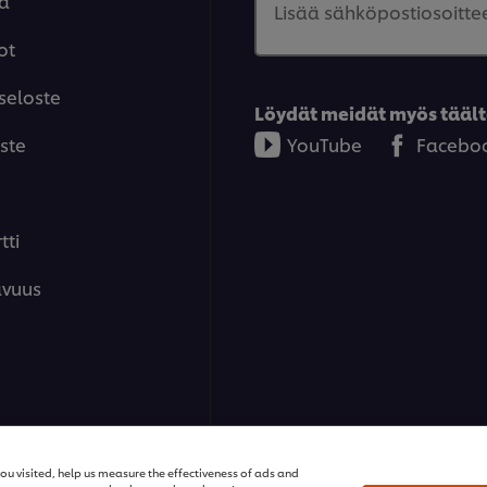
aa
Lisää sähköpostiosoittee
ot
seloste
Löydät meidät myös täält
ste
YouTube
Facebo
tti
avuus
ons | Kaikki oikeudet pidätetään
ou visited, help us measure the effectiveness of ads and