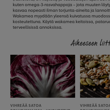
kuten omega-3-rasvahappoja – jota muuten löytyy
kasvaa nopeasti ilman torjunta-aineita ja lannoit
Wakamea myydään yleensä kuivatussa muodossa,
kosteutettuna. Käytä wakamea keitoissa, pataruo
terveellisissä annoksissa.
Aiheeseen liitt
VIHREÄÄ SATOA
VIHREÄÄ SATO