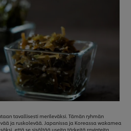
utaan tavallisesti merileväksi. Tämän ryhmän
evää ja ruskolevää. Japanissa ja Koreassa wakamea
säksi, että se sisältää useita tärkeitä ravinteita,