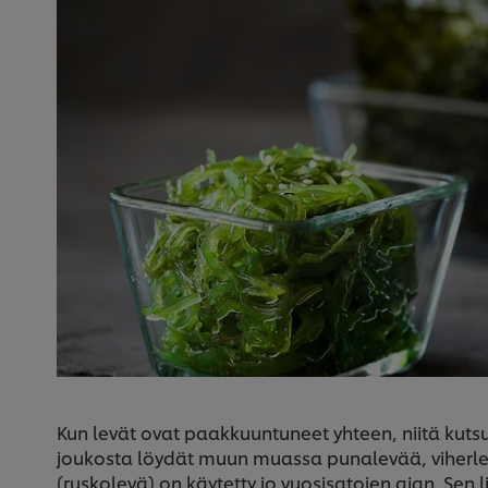
Kun levät ovat paakkuuntuneet yhteen, niitä kuts
joukosta löydät muun muassa punalevää, viherl
(ruskolevä) on käytetty jo vuosisatojen ajan. Sen li