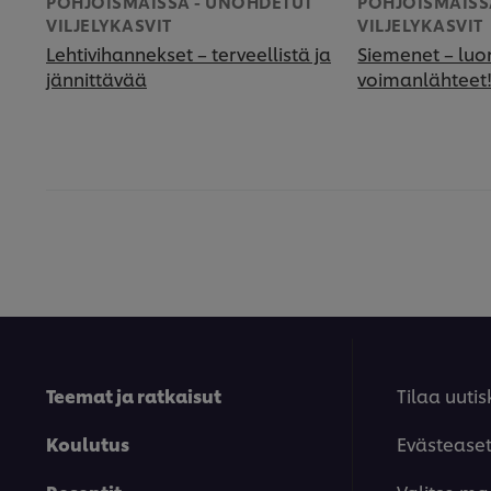
POHJOISMAISSA - UNOHDETUT
POHJOISMAISS
VILJELYKASVIT
VILJELYKASVIT
Lehtivihannekset – terveellistä ja
Siemenet – lu
jännittävää
voimanlähteet
Teemat ja ratkaisut
Tilaa uutis
Koulutus
Evästease