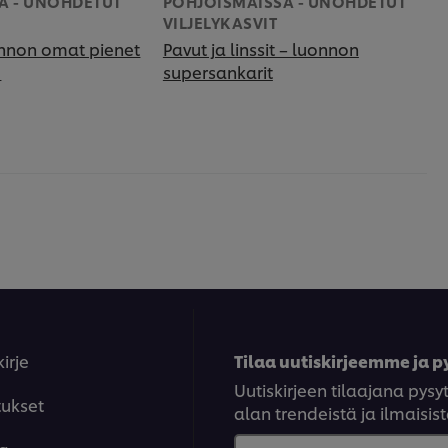
A - UNOHDETUT
POHJOISMAISSA - UNOHDETUT
VILJELYKASVIT
onnon omat pienet
Pavut ja linssit – luonnon
!
supersankarit
kirje
Tilaa uutiskirjeemme ja py
Uutiskirjeen tilaajana pys
tukset
alan trendeistä ja ilmaisist