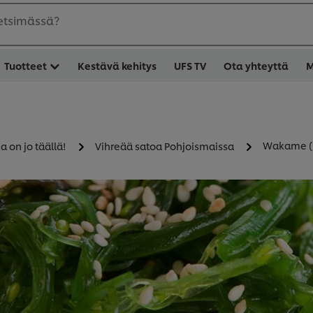
 etsimässä?
Tuotteet
Kestävä kehitys
UFS TV
Ota yhteyttä
M
Wakame (b
 on jo täällä!
Vihreää satoa Pohjoismaissa