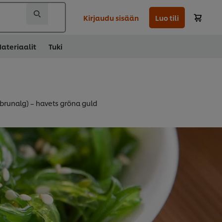
Kirjaudu sisään
Luo tili
ateriaalit
Tuki
runalg) – havets gröna guld