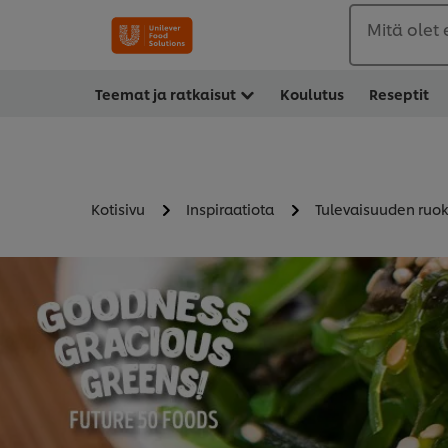
Mitä olet
Teemat ja ratkaisut
Koulutus
Reseptit
Kotisivu
Inspiraatiota
Tulevaisuuden ruoka