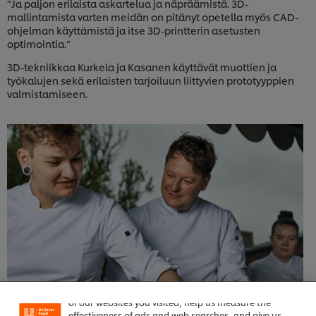
”Ja paljon erilaista askartelua ja näpräämistä. 3D-
mallintamista varten meidän on pitänyt opetella myös CAD-
ohjelman käyttämistä ja itse 3D-printterin asetusten
optimointia.”
3D-tekniikkaa Kurkela ja Kasanen käyttävät muottien ja
työkalujen sekä erilaisten tarjoiluun liittyvien prototyyppien
valmistamiseen.
Welcome! We use cookies - Cookies tell us which parts
of our websites you visited, help us measure the
effectiveness of ads and web searches, and give us