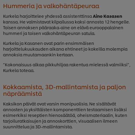
Hummeria ja valkohäntäpeuraa
Kurkela harjoittelee yhdessä assistenttinsa
Aino Kasasen
kanssa. He valmistavat kilpailussa kaksi annosta 12 hengelle.
Toisen annoksen pääraaka-aine on elävä eurooppalainen
hummeri ja toisen valkohäntäpeuran satula.
Kurkela ja Kasanen ovat parin ensimmäisen
harjoittelukuukauden aikana ehtineet jo kokeilla molempia
annoksia muutamaankin kertaan.
”Kokonaisuus alkaa pikkuhiljaa rakentua mielessä valmiiksi”,
Kurkela toteaa.
Kokkaamista, 3D-mallintamista ja paljon
näpräämistä
Kaksikon päivät ovat varsin monipuolisia. Ne sisältävät
annosten ja yksittäisten komponenttien testaamisen lisäksi
esimerkiksi reseptien hienosäätöä, oheismateriaalin, kuten
tarjoiluratkaisujen ja annoskorttien, visuaalisen ilmeen
suunnittelua ja 3D-mallintamista.