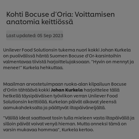
Kohti Bocuse d’Oria: Voittamisen
anatomia keittiössä
Last updated:
05 Sep 2023
Unilever Food Solutionsin tukema nuori kokki Johan Kurkela
on puolivälissä häntä Suomen Bocuse d’Or-karsintoihin
valmentavaa tiivistä harjoittelujaksoaan. ”Hyvin on mennyt ja
menee!” Kurkela hehkuttaa.
Maailman arvostetuimpaan ruoka-alan kilpailuun Bocuse
d’Oriin tähtäävä kokki
Johan Kurkela
harjoittelee tällä
hetkellä täysipäiväisen työviikon verran Unilever Food
Solutionsin keittiöllä. Kurkelan päivät alkavat yleensä
aamukahdeksalta ja päättyvät iltapäiväneljältä.
”Välillä ideat saattavat tosin tulla mieleen vasta iltapäivällä ja
silloin päivät voivat venyä hieman. Mutta onneksi tämä on
varsin mukavaa hommaa”, Kurkela kertoo.