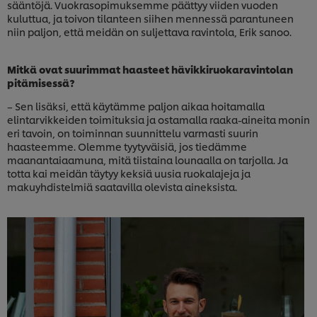
sääntöjä. Vuokrasopimuksemme päättyy viiden vuoden
kuluttua, ja toivon tilanteen siihen mennessä parantuneen
niin paljon, että meidän on suljettava ravintola, Erik sanoo.
Mitkä ovat suurimmat haasteet hävikkiruokaravintolan
pitämisessä?
– Sen lisäksi, että käytämme paljon aikaa hoitamalla
elintarvikkeiden toimituksia ja ostamalla raaka-aineita monin
eri tavoin, on toiminnan suunnittelu varmasti suurin
haasteemme. Olemme tyytyväisiä, jos tiedämme
maanantaiaamuna, mitä tiistaina lounaalla on tarjolla. Ja
totta kai meidän täytyy keksiä uusia ruokalajeja ja
makuyhdistelmiä saatavilla olevista aineksista.