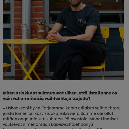
Miten asiakkaat suhtautuvat siihen, että listallanne on
vain vähän erilaisia vaihtoehtoja tarjolla?
– Uskoakseni hyvin. Tarjoamme kahta erilaista vaihtoehtoa,
joista toinen on kasvisruoka, eikä vieraillamme ole ollut
mitään ongelmia sen suhteen. Päinvastoin. Monet ihmiset
valitsevat nimenomaan kasvisvaihtoehdon ja