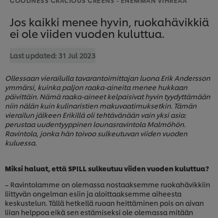
Jos kaikki menee hyvin, ruokahävikkiä
ei ole viiden vuoden kuluttua.
Last updated:
31 Jul 2023
Ollessaan vierailulla tavarantoimittajan luona Erik Andersson
ymmärsi, kuinka paljon raaka-aineita menee hukkaan
päivittäin. Nämä raaka-aineet kelpaisivat hyvin tyydyttämään
niin nälän kuin kulinaristien makuvaatimuksetkin. Tämän
vierailun jälkeen Erikillä oli tehtävänään vain yksi asia:
perustaa uudentyyppinen lounasravintola Malmöhön.
Ravintola, jonka hän toivoo sulkeutuvan viiden vuoden
kuluessa.
Miksi haluat, että SPILL sulkeutuu viiden vuoden kuluttua?
– Ravintolamme on olemassa nostaaksemme ruokahävikkiin
liittyvän ongelman esiin ja aloittaaksemme aiheesta
keskustelun. Tällä hetkellä ruoan heittäminen pois on aivan
liian helppoa eikä sen estämiseksi ole olemassa mitään