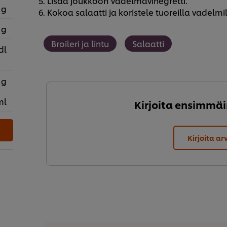
5. Lisää joukkoon Vadelmavinegretti.
 g
6. Kokoa salaatti ja koristele tuoreilla vadelmil
 g
Broileri ja lintu
Salaatti
dl
 g
ml
Kirjoita ensimmäi
Kirjoita ar