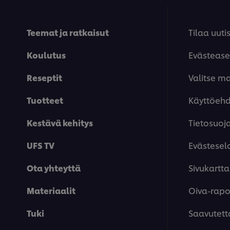
Teemat ja ratkaisut
Tilaa uutis
Koulutus
Evästease
Reseptit
Valitse m
Tuotteet
Käyttöeh
Kestävä kehitys
Tietosuoj
UFS TV
Evästesel
Ota yhteyttä
Sivukartta
Materiaalit
Oiva-rapor
Tuki
Saavutett