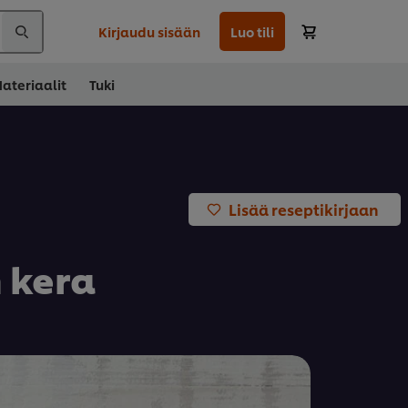
Kirjaudu sisään
Luo tili
ateriaalit
Tuki
Lisää reseptikirjaan
 kera