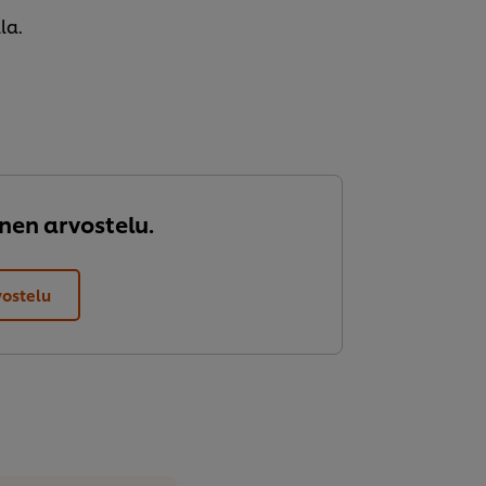
la.
nen arvostelu.
vostelu