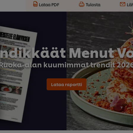
Lataa PDF
Tulosta
Lä
endikkäät Menut Vol
Ruoka-alan kuumimmat trendit 202
Lataa raportti