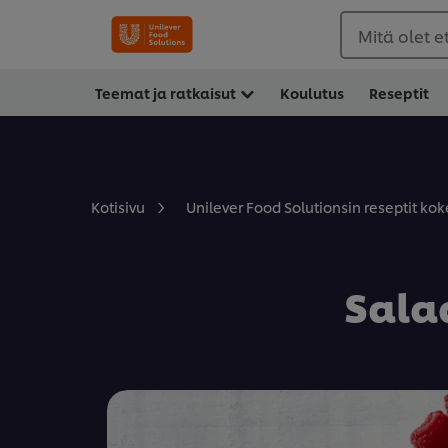
Mitä olet 
Teemat ja ratkaisut
Koulutus
Reseptit
Kotisivu
Unilever Food Solutionsin reseptit koke
Sala