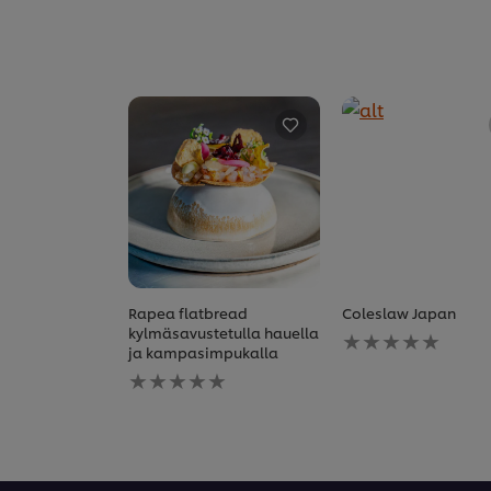
Rapea flatbread
Coleslaw Japan
Ei
kylmäsavustetulla hauella
arvioita
ja kampasimpukalla
Ei
tälle
arvioita
recipe
tälle
recipe