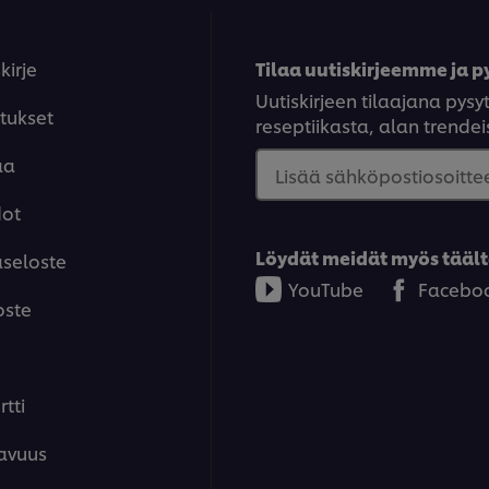
kirje
Tilaa uutiskirjeemme ja py
Uutiskirjeen tilaajana py
tukset
reseptiikasta, alan trendeis
aa
Lisää sähköpostiosoittee
dot
Löydät meidät myös täält
aseloste
YouTube
Facebo
oste
tti
avuus