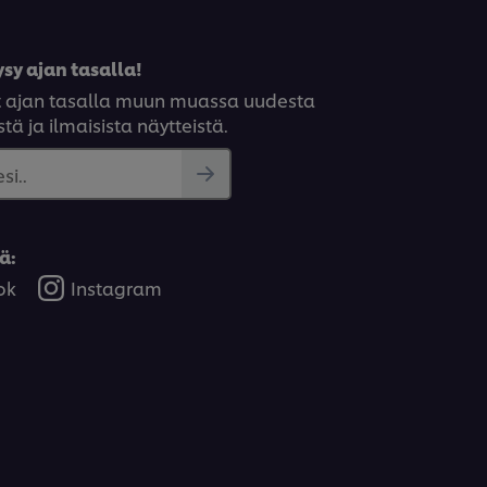
sy ajan tasalla!
syt ajan tasalla muun muassa uudesta
tä ja ilmaisista näytteistä.
si..
ä:
ok
Instagram