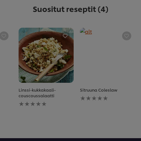
Suositut reseptit
(4)
Linssi-kukkakaali-
Sitruuna Coleslaw
Ei
couscoussalaatti
Ei
arvioita
arvioita
tälle
tälle
recipe
recipe