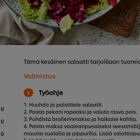
Tämä kesäinen salaatti tarjoillaan tuore
Valmistus
Työohje
1. Huuhdo ja paloittele salaatit.
 g
2. Paista pekoni rapeaksi ja valuta rasva pois.
3. Puhdista broilerinmaksa ja halkaise kahtia.
 g
4. Paista maksa vaaleanpunaiseksi seesamiölj
 g
mausta suolalla ja pippurilla. Lisää salottisip