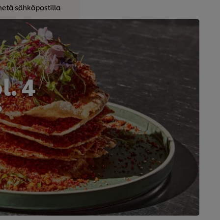
hetä sähköpostilla
. 4
6