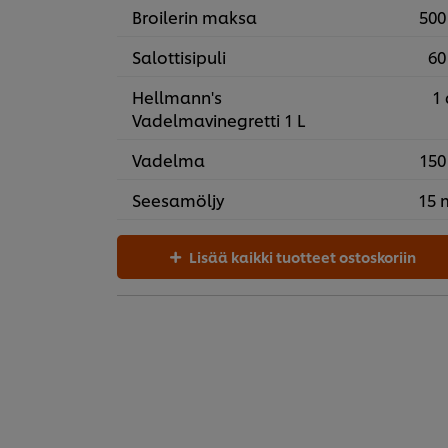
Broilerin maksa
500
Salottisipuli
60
Hellmann's
1 
Vadelmavinegretti 1 L
Vadelma
150
Seesamöljy
15 
Lisää kaikki tuotteet ostoskoriin